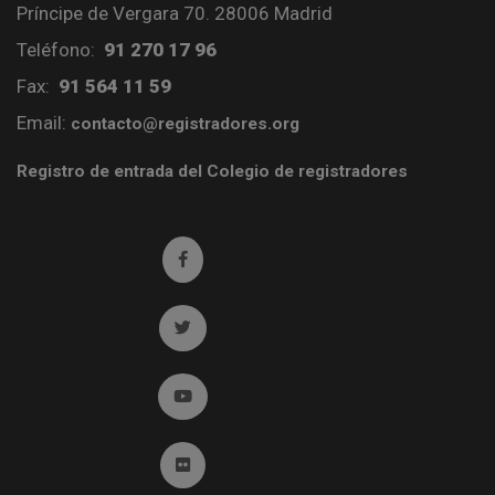
Príncipe de Vergara 70. 28006 Madrid
Teléfono:
91 270 17 96
Fax:
91 564 11 59
Email:
contacto@registradores.org
Registro de entrada del Colegio de registradores
Ir a facebook (abre en ventana nueva)
Ir a twitter (abre en ventana nueva)
Ir a YouTube (abre en ventana nueva)
Ir a Flickr (abre en ventana nueva)