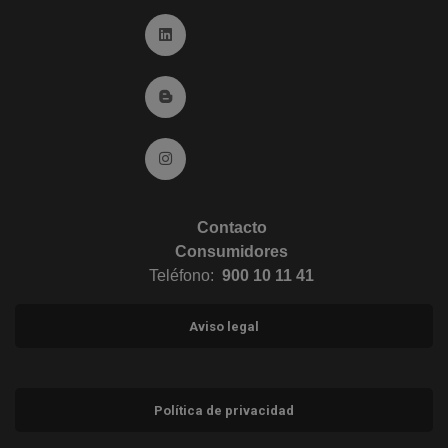
Ir a Linkedin (abre en ventana nueva)
Ir al Blog (abre en ventana nueva)
Ir a Instagram (abre en ventana nueva)
Contacto
Consumidores
Teléfono:
900 10 11 41
Aviso legal
Política de privacidad