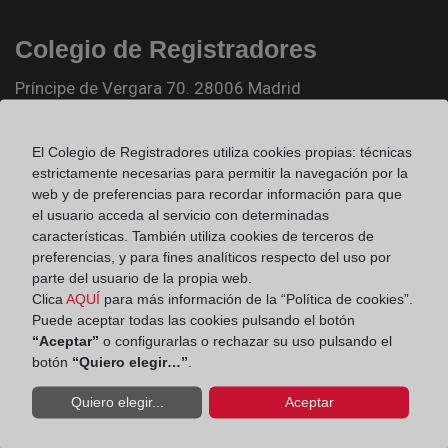
Colegio de Registradores
Príncipe de Vergara 70. 28006 Madrid
Teléfono:
91 270 17 96
El Colegio de Registradores utiliza cookies propias: técnicas
Fax:
91 564 11 59
estrictamente necesarias para permitir la navegación por la
Email:
contacto@registradores.org
web y de preferencias para recordar información para que
el usuario acceda al servicio con determinadas
Registro de entrada del Colegio de registradores
características. También utiliza cookies de terceros de
preferencias, y para fines analíticos respecto del uso por
parte del usuario de la propia web.
Clica
AQUÍ
para más información de la “Política de cookies”.
Ir a facebook (abre en ventana nueva)
Puede aceptar todas las cookies pulsando el botón
“Aceptar”
o configurarlas o rechazar su uso pulsando el
botón
“Quiero elegir…”
.
Ir a twitter (abre en ventana nueva)
Quiero elegir...
Aceptar
Ir a YouTube (abre en ventana nueva)