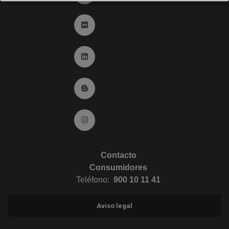
Ir a Flickr (abre en ventana nueva)
Ir a Linkedin (abre en ventana nueva)
Ir al Blog (abre en ventana nueva)
Ir a Instagram (abre en ventana nueva)
Contacto
Consumidores
Teléfono:
900 10 11 41
Aviso legal