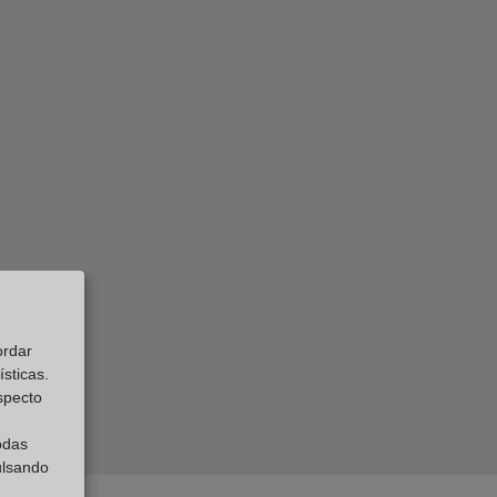
ordar
sticas.
especto
odas
ulsando