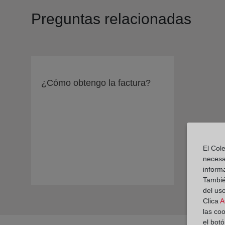
Preguntas relacionadas
¿Cómo obtengo la factura?
El Cole
necesa
inform
También
del uso
Clica
A
las co
el bot