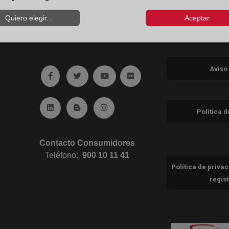
Quiero elegir...
Aceptar
Aviso
Ir a facebook (abre en ventana nueva)
Ir a twitter (abre en ventana nueva)
Ir a YouTube (abre en ventana nuev
Ir a Flickr (abre en ventana 
Ir a Linkedin (abre en ventana nueva)
Ir al Blog (abre en ventana nueva)
Ir a Instagram (abre en ventana nue
Política 
Contacto Consumidores
Teléfono:
900 10 11 41
Política de priva
regis