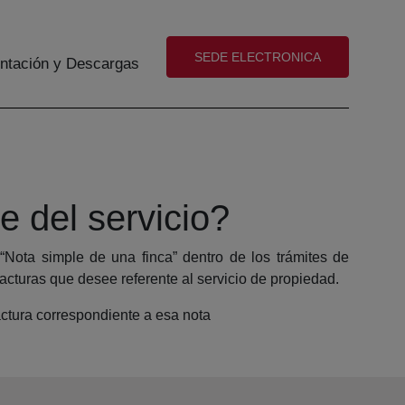
(abre en nueva ventana)
SEDE ELECTRONICA
tación y Descargas
e del servicio?
 “Nota simple de una finca” dentro de los trámites de
facturas que desee referente al servicio de propiedad.
factura correspondiente a esa nota