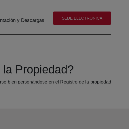
(abre en nueva ventana)
SEDE ELECTRONICA
tación y Descargas
e la Propiedad?
zarse bien personándose en el Registro de la propiedad