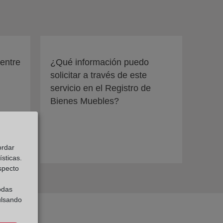
 entre
¿Qué información puedo
solicitar a través de este
servicio en el Registro de
Bienes Muebles?
ordar
sticas.
especto
odas
ulsando