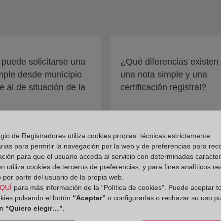
uede solicitarse una
¿Qué diferencias existen
mple desde municipio
una nota simple y una
e al de situación de la
certificación registral?
gio de Registradores utiliza cookies propias: técnicas estrictamente
rias para permitir la navegación por la web y de preferencias para rec
ación para que el usuario acceda al servicio con determinadas caracterí
 utiliza cookies de terceros de preferencias, y para fines analíticos r
 por parte del usuario de la propia web.
QUÍ
para más información de la “Política de cookies”. Puede aceptar t
okies pulsando el botón
“Aceptar”
o configurarlas o rechazar su uso p
ón
“Quiero elegir…”
.