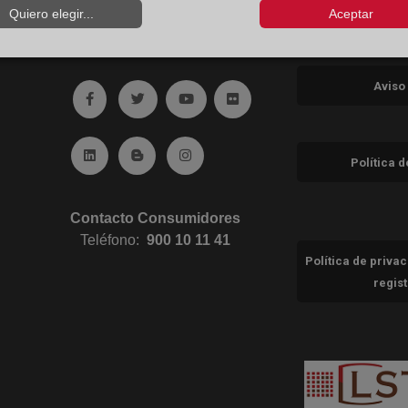
Quiero elegir...
Aceptar
Aviso
Ir a facebook (abre en ventana nueva)
Ir a twitter (abre en ventana nueva)
Ir a YouTube (abre en ventana nuev
Ir a Flickr (abre en ventana 
Ir a Linkedin (abre en ventana nueva)
Ir al Blog (abre en ventana nueva)
Ir a Instagram (abre en ventana nue
Política 
Contacto Consumidores
Teléfono:
900 10 11 41
Política de priva
regis