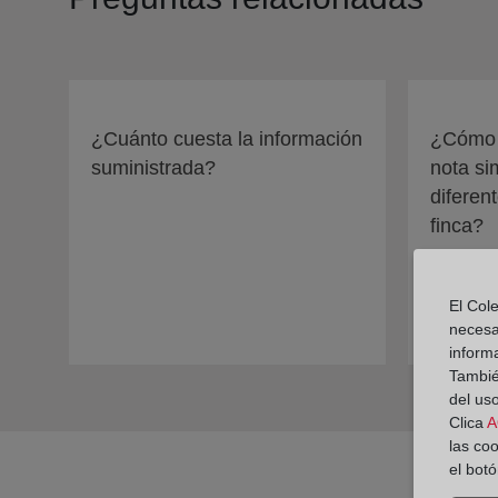
¿Cuánto cuesta la información
¿Cómo p
suministrada?
nota si
diferent
finca?
El Cole
necesa
inform
También
del uso
Clica
A
las co
el bot