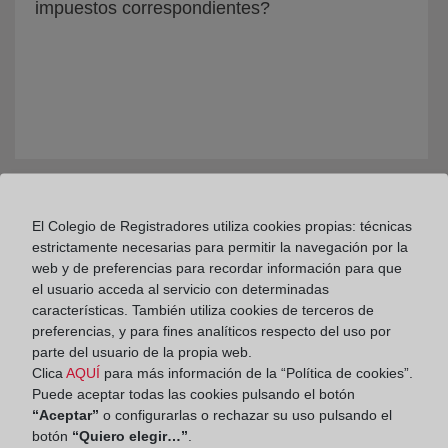
impuestos correspondientes?
El Colegio de Registradores utiliza cookies propias: técnicas
En qué supuestos se permite la cancelación
estrictamente necesarias para permitir la navegación por la
de préstamos hipotecarios mediante instancia
web y de preferencias para recordar información para que
privada en el Registro
el usuario acceda al servicio con determinadas
características. También utiliza cookies de terceros de
preferencias, y para fines analíticos respecto del uso por
parte del usuario de la propia web.
Clica
AQUÍ
para más información de la “Política de cookies”.
Puede aceptar todas las cookies pulsando el botón
“Aceptar”
o configurarlas o rechazar su uso pulsando el
botón
“Quiero elegir…”
.