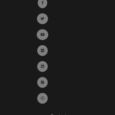
Ir a facebook (abre en ventana nueva)
Ir a twitter (abre en ventana nueva)
Ir a YouTube (abre en ventana nueva)
Ir a Flickr (abre en ventana nueva)
Ir a Linkedin (abre en ventana nueva)
Ir al Blog (abre en ventana nueva)
Ir a Instagram (abre en ventana nueva)