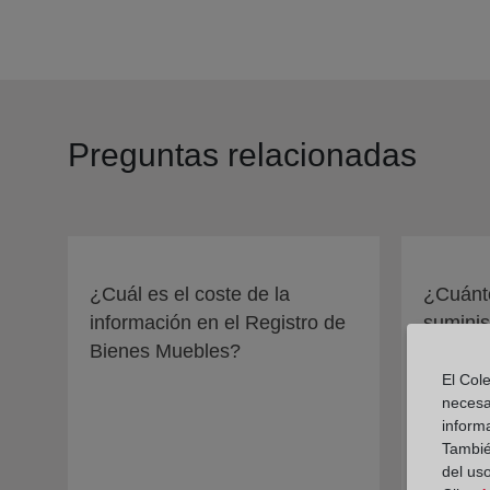
Preguntas relacionadas
¿Cuál es el coste de la
¿Cuánto
información en el Registro de
suminis
Bienes Muebles?
El Cole
necesa
inform
También
del uso