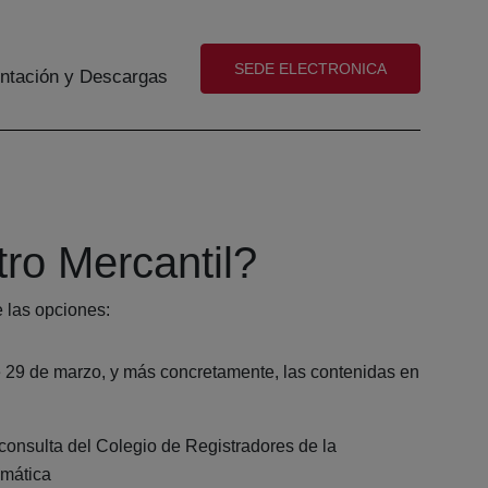
(abre en nueva ventana)
SEDE ELECTRONICA
tación y Descargas
tro Mercantil?
e las opciones:
e 29 de marzo, y más concretamente, las contenidas en
consulta del Colegio de Registradores de la
emática