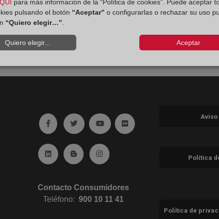
QUÍ
para más información de la “Política de cookies”. Puede aceptar t
okies pulsando el botón
“Aceptar”
o configurarlas o rechazar su uso p
ón
“Quiero elegir…”
.
Quiero elegir...
Aceptar
Aviso
Ir a facebook (abre en ventana nueva)
Ir a twitter (abre en ventana nueva)
Ir a YouTube (abre en ventana nuev
Ir a Flickr (abre en ventana 
Ir a Linkedin (abre en ventana nueva)
Ir al Blog (abre en ventana nueva)
Ir a Instagram (abre en ventana nue
Política 
Contacto Consumidores
Teléfono:
900 10 11 41
Política de priva