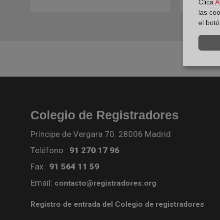
Clica
A
las co
el bot
Colegio de Registradores
Príncipe de Vergara 70. 28006 Madrid
Teléfono:
91 270 17 96
Fax:
91 564 11 59
Email:
contacto@registradores.org
Registro de entrada del Colegio de registradores