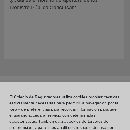
¿Cuál es el horario de apertura de los
Registro Público Concursal?
El Colegio de Registradores utiliza cookies propias: técnicas
estrictamente necesarias para permitir la navegación por la
web y de preferencias para recordar información para que
el usuario acceda al servicio con determinadas
Colegio de Registradores
características. También utiliza cookies de terceros de
preferencias, y para fines analíticos respecto del uso por