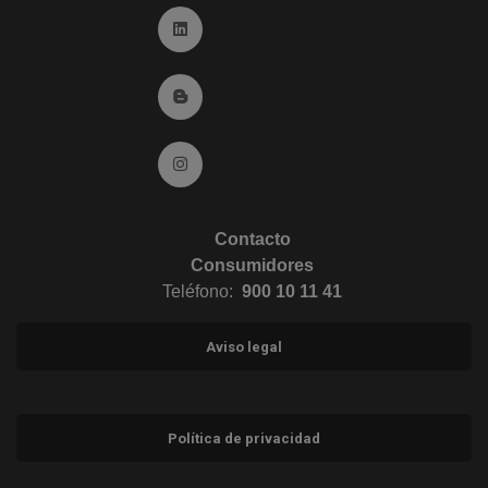
Ir a Linkedin (abre en ventana nueva)
Ir al Blog (abre en ventana nueva)
Ir a Instagram (abre en ventana nueva)
Contacto
Consumidores
Teléfono:
900 10 11 41
Aviso legal
Política de privacidad