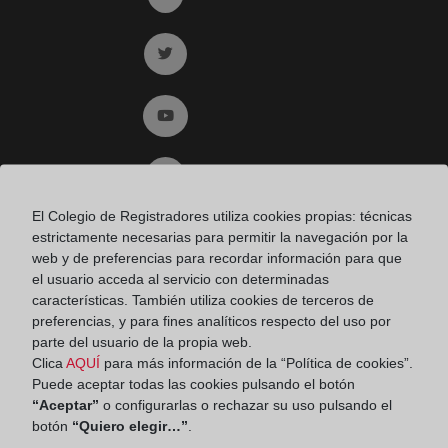
Ir a twitter (abre en ventana nueva)
Ir a YouTube (abre en ventana nueva)
Ir a Flickr (abre en ventana nueva)
El Colegio de Registradores utiliza cookies propias: técnicas
estrictamente necesarias para permitir la navegación por la
Ir a Linkedin (abre en ventana nueva)
web y de preferencias para recordar información para que
el usuario acceda al servicio con determinadas
características. También utiliza cookies de terceros de
Ir al Blog (abre en ventana nueva)
preferencias, y para fines analíticos respecto del uso por
parte del usuario de la propia web.
Ir a Instagram (abre en ventana nueva)
Clica
AQUÍ
para más información de la “Política de cookies”.
Puede aceptar todas las cookies pulsando el botón
“Aceptar”
o configurarlas o rechazar su uso pulsando el
botón
“Quiero elegir…”
.
Contacto