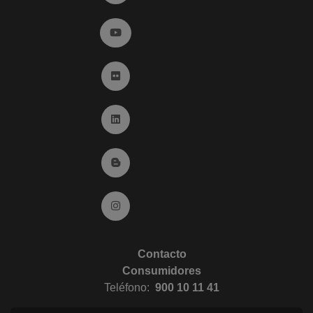
Ir a YouTube (abre en ventana nueva)
Ir a Flickr (abre en ventana nueva)
Ir a Linkedin (abre en ventana nueva)
Ir al Blog (abre en ventana nueva)
Ir a Instagram (abre en ventana nueva)
Contacto
Consumidores
Teléfono:
900 10 11 41