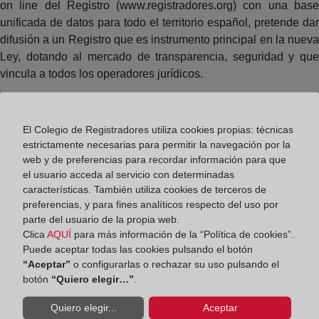
on line del Registro (www.registradores.org) con una base
unificada de datos para todo el territorio español, pretende dar
difusión a un Registro que es instrumento principal en la nueva
Ley, dotando al mercado de transparencia, seguridad y que
vincula a todos los operadores jurídicos.
Este principio de sometimiento en la contratación por
formulario a este Registro ha sido reiterado por el legislador
El Colegio de Registradores utiliza cookies propias: técnicas
prohibiendo a Notarios y a Registradores autorizar e inscribir
estrictamente necesarias para permitir la navegación por la
respectivamente actos o contratos que contengan cláusulas
web y de preferencias para recordar información para que
generales declaradas nulas e inscritas en el mismo.
el usuario acceda al servicio con determinadas
características. También utiliza cookies de terceros de
El acceso a través de Internet de manera instantánea y gratuita
preferencias, y para fines analíticos respecto del uso por
a este Registro de Condiciones permanentemente actualizado
parte del usuario de la propia web.
permite su conocimiento rápido.
Clica
AQUÍ
para más información de la “Política de cookies”.
Puede aceptar todas las cookies pulsando el botón
“Aceptar”
o configurarlas o rechazar su uso pulsando el
botón
“Quiero elegir…”
.
Quiero elegir...
Aceptar