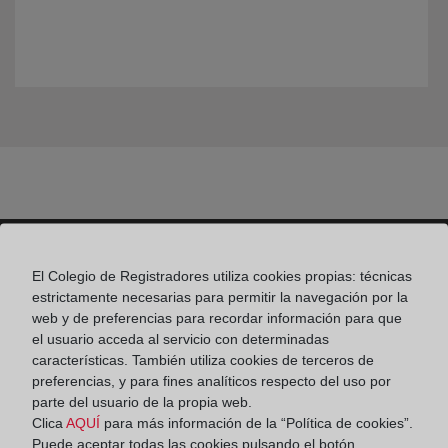
El Colegio de Registradores utiliza cookies propias: técnicas
Colegio de Registradores
estrictamente necesarias para permitir la navegación por la
web y de preferencias para recordar información para que
Príncipe de Vergara 70. 28006 Madrid
el usuario acceda al servicio con determinadas
características. También utiliza cookies de terceros de
Teléfono:
91 270 17 96
preferencias, y para fines analíticos respecto del uso por
Fax:
91 564 11 59
parte del usuario de la propia web.
Clica
AQUÍ
para más información de la “Política de cookies”.
Email:
contacto@registradores.org
Puede aceptar todas las cookies pulsando el botón