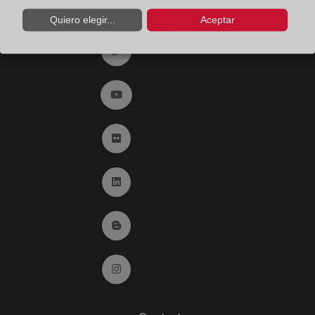
Ir a facebook (abre en ventana nueva)
Quiero elegir...
Aceptar
Ir a twitter (abre en ventana nueva)
Ir a YouTube (abre en ventana nueva)
Ir a Flickr (abre en ventana nueva)
Ir a Linkedin (abre en ventana nueva)
Ir al Blog (abre en ventana nueva)
Ir a Instagram (abre en ventana nueva)