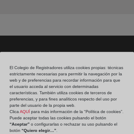
Colegio de Registradores
El Colegio de Registradores utiliza cookies propias: técnicas
Príncipe de Vergara 70. 28006 Madrid
estrictamente necesarias para permitir la navegación por la
Teléfono:
91 270 17 96
web y de preferencias para recordar información para que
el usuario acceda al servicio con determinadas
Fax:
91 564 11 59
características. También utiliza cookies de terceros de
preferencias, y para fines analíticos respecto del uso por
Email:
contacto@registradores.org
parte del usuario de la propia web.
Clica
AQUÍ
para más información de la “Política de cookies”.
Registro de entrada del Colegio de registradores
Puede aceptar todas las cookies pulsando el botón
“Aceptar”
o configurarlas o rechazar su uso pulsando el
botón
“Quiero elegir…”
.