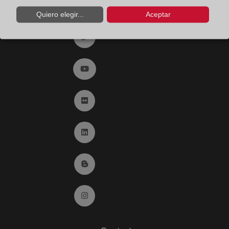
Ir a facebook (abre en ventana nueva)
Quiero elegir...
Aceptar
Ir a twitter (abre en ventana nueva)
Ir a YouTube (abre en ventana nueva)
Ir a Flickr (abre en ventana nueva)
Ir a Linkedin (abre en ventana nueva)
Ir al Blog (abre en ventana nueva)
Ir a Instagram (abre en ventana nueva)