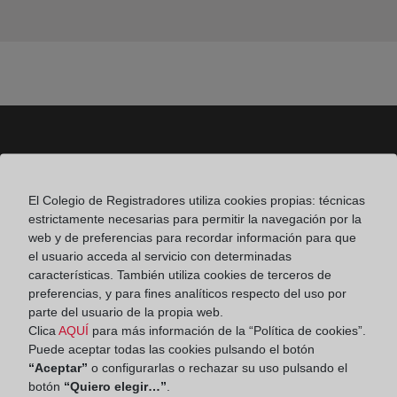
Colegio de Registradores
El Colegio de Registradores utiliza cookies propias: técnicas
Príncipe de Vergara 70. 28006 Madrid
estrictamente necesarias para permitir la navegación por la
Teléfono:
91 270 17 96
web y de preferencias para recordar información para que
el usuario acceda al servicio con determinadas
Fax:
91 564 11 59
características. También utiliza cookies de terceros de
preferencias, y para fines analíticos respecto del uso por
Email:
contacto@registradores.org
parte del usuario de la propia web.
Clica
AQUÍ
para más información de la “Política de cookies”.
Registro de entrada del Colegio de registradores
Puede aceptar todas las cookies pulsando el botón
“Aceptar”
o configurarlas o rechazar su uso pulsando el
botón
“Quiero elegir…”
.