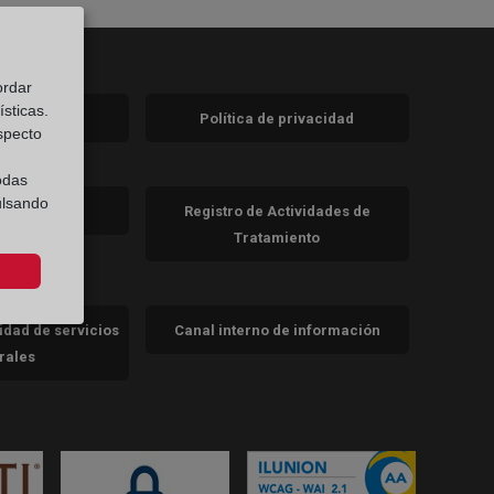
ordar
sticas.
 legal
Política de privacidad
a)
nueva)
especto
odas
va)
ulsando
de cookies
Registro de Actividades de
Tratamiento
cidad de servicios
Canal interno de información
trales