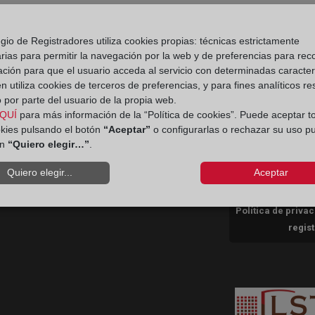
gio de Registradores utiliza cookies propias: técnicas estrictamente
rias para permitir la navegación por la web y de preferencias para rec
ación para que el usuario acceda al servicio con determinadas caracterí
Aviso
Ir a facebook (abre en ventana nueva)
Ir a twitter (abre en ventana nueva)
Ir a YouTube (abre en ventana nuev
Ir a Flickr (abre en ventana 
 utiliza cookies de terceros de preferencias, y para fines analíticos r
 por parte del usuario de la propia web.
QUÍ
para más información de la “Política de cookies”. Puede aceptar t
Ir a Linkedin (abre en ventana nueva)
Ir al Blog (abre en ventana nueva)
Ir a Instagram (abre en ventana nue
okies pulsando el botón
“Aceptar”
o configurarlas o rechazar su uso p
Política 
ón
“Quiero elegir…”
.
Quiero elegir...
Aceptar
Contacto Consumidores
Teléfono:
900 10 11 41
Política de priva
regis