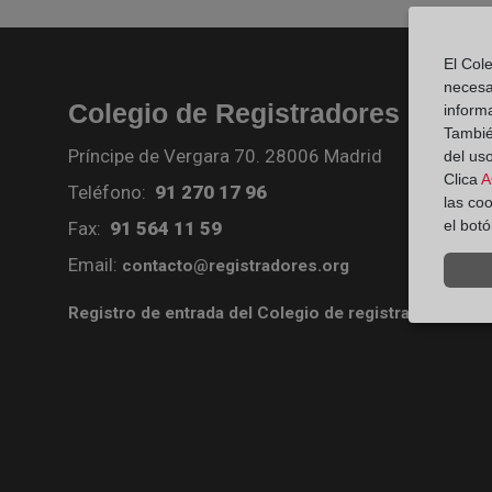
El Cole
necesa
Colegio de Registradores
inform
También
Príncipe de Vergara 70. 28006 Madrid
del uso
Clica
A
Teléfono:
91 270 17 96
las co
el bot
Fax:
91 564 11 59
Email:
contacto@registradores.org
Registro de entrada del Colegio de registradores