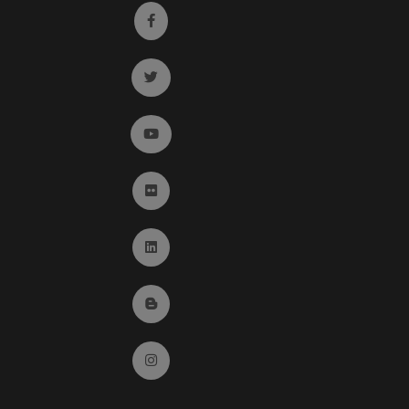
Ir a facebook (abre en ventana nueva)
Ir a twitter (abre en ventana nueva)
Ir a YouTube (abre en ventana nueva)
Ir a Flickr (abre en ventana nueva)
Ir a Linkedin (abre en ventana nueva)
Ir al Blog (abre en ventana nueva)
Ir a Instagram (abre en ventana nueva)