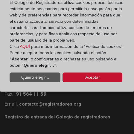
El Colegio de Registradores utiliza cookies propias: técnicas
estrictamente necesarias para permitir la navegación por la
web y de preferencias para recordar información para que
el usuario acceda al servicio con determinadas
características. También utiliza cookies de terceros de
preferencias, y para fines analíticos respecto del uso por
parte del usuario de la propia web.
Clica
AQUÍ
para más información de la “Política de cookies”.
Puede aceptar todas las cookies pulsando el botón
“Aceptar”
o configurarlas o rechazar su uso pulsando el
Colegio de Registradores
botón
“Quiero elegir…”
.
Príncipe de Vergara 70. 28006 Madrid
Quiero elegir...
Aceptar
Teléfono:
91 270 17 96
Fax:
91 564 11 59
Email:
contacto@registradores.org
Registro de entrada del Colegio de registradores