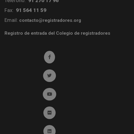
Teléfono:
91 270 17 96
Fax:
91 564 11 59
Email:
contacto@registradores.org
Registro de entrada del Colegio de registradores
Ir a facebook (abre en ventana nueva)
Ir a twitter (abre en ventana nueva)
Ir a YouTube (abre en ventana nueva)
Ir a Flickr (abre en ventana nueva)
Ir a Linkedin (abre en ventana nueva)