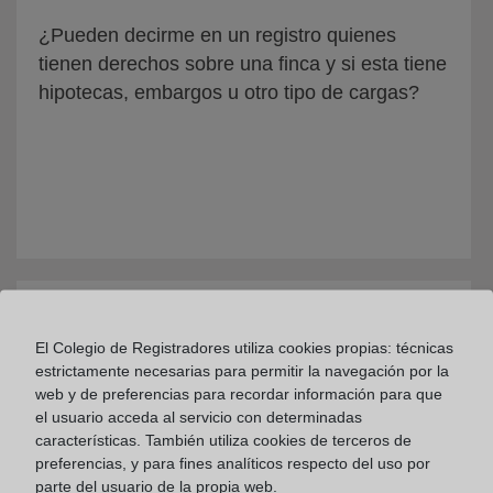
¿Pueden decirme en un registro quienes
tienen derechos sobre una finca y si esta tiene
hipotecas, embargos u otro tipo de cargas?
¿Cómo se obtiene la publicidad en el Registro
El Colegio de Registradores utiliza cookies propias: técnicas
Mercantil?
estrictamente necesarias para permitir la navegación por la
web y de preferencias para recordar información para que
el usuario acceda al servicio con determinadas
características. También utiliza cookies de terceros de
preferencias, y para fines analíticos respecto del uso por
parte del usuario de la propia web.