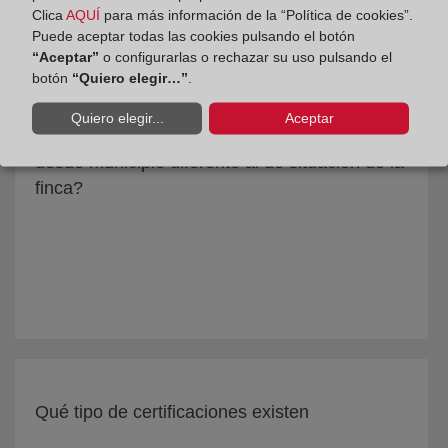
Clica
AQUÍ
para más información de la “Política de cookies”.
Puede aceptar todas las cookies pulsando el botón
“Aceptar”
o configurarlas o rechazar su uso pulsando el
botón
“Quiero elegir…”
.
Quiero elegir...
Aceptar
¿Cómo puede solicitarse una nota simple
desde municipio diferente al de situación de la
finca?
Qué tipo de certificaciones existen