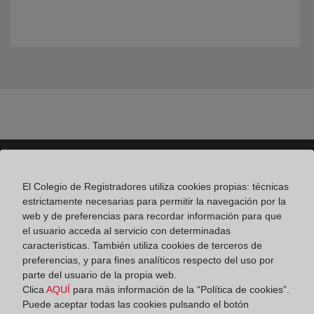
El Colegio de Registradores utiliza cookies propias: técnicas
Colegio de Registradores
estrictamente necesarias para permitir la navegación por la
web y de preferencias para recordar información para que
Príncipe de Vergara 70. 28006 Madrid
el usuario acceda al servicio con determinadas
Teléfono:
91 270 17 96
características. También utiliza cookies de terceros de
preferencias, y para fines analíticos respecto del uso por
Fax:
91 564 11 59
parte del usuario de la propia web.
Clica
AQUÍ
para más información de la “Política de cookies”.
Email:
contacto@registradores.org
Puede aceptar todas las cookies pulsando el botón