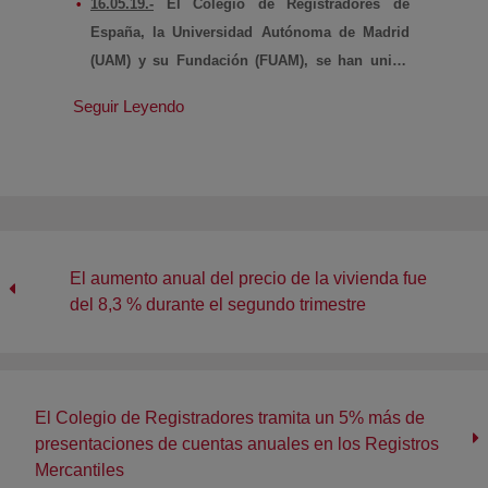
16.05.19.-
El Colegio de Registradores de
España, la Universidad Autónoma de Madrid
(UAM) y su Fundación (FUAM), se han unido
con el objetivo de formar en prevención del
Seguir Leyendo
blanqueo de capitales y financiación del
terrorismo (PBC/FT), contribuyendo con ello a
la lucha contra la corrupción, los delitos
económicos y el terrorismo.
El aumento anual del precio de la vivienda fue
del 8,3 % durante el segundo trimestre
El Colegio de Registradores tramita un 5% más de
presentaciones de cuentas anuales en los Registros
Mercantiles