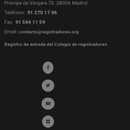
Príncipe de Vergara 70. 28006 Madrid
Teléfono:
91 270 17 96
Fax:
91 564 11 59
Email:
contacto@registradores.org
Registro de entrada del Colegio de registradores
Ir a facebook (abre en ventana nueva)
Ir a twitter (abre en ventana nueva)
Ir a YouTube (abre en ventana nueva)
Ir a Flickr (abre en ventana nueva)