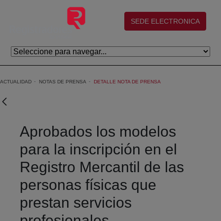
Saltar al contenido principal
(abre en nueva ventana)
SEDE ELECTRONICA
ACTUALIDAD
NOTAS DE PRENSA
DETALLE NOTA DE PRENSA
Aprobados los modelos
para la inscripción en el
Registro Mercantil de las
personas físicas que
prestan servicios
profesionales