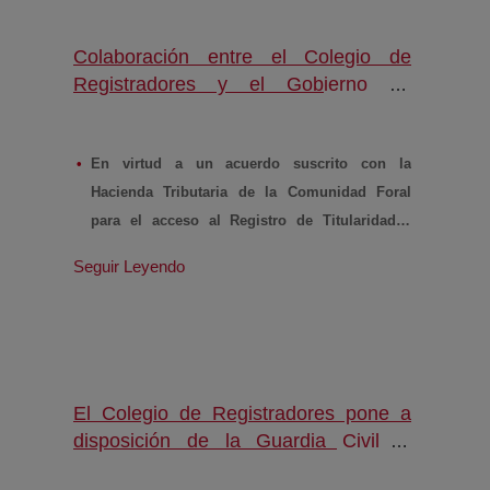
Colaboración entre el Colegio de
Registradores y el Gobierno de
Navarra en la lucha contra el blanqueo
(abre en nueva ventana)
de capitales
En virtud a un acuerdo suscrito con la
Hacienda Tributaria de la Comunidad Foral
para el acceso al Registro de Titularidades
Reales
Seguir Leyendo
08.02.2019.-
El Colegio de Registradores de
España y el Gobierno de Navarra han firmado un
convenio de colaboración para la consulta de la
titularidad real de sociedades mercantiles a
El Colegio de Registradores pone a
través del Registro Mercantil, una información
disposición de la Guardia Civil el
clave en las investigaciones relacionadas con la
Registro de Titularidades Reales
lucha contra el blanqueo de capitales y otras