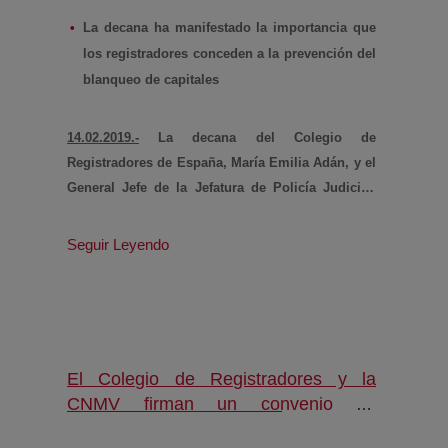
(abre en nueva ventana)
(RETIR)
actividades como el narcotráfico, el contrabando
La decana ha manifestado la importancia que
o el terrorismo.
los registradores conceden a la prevención del
blanqueo de capitales
14.02.2019.-
La decana del Colegio de
Registradores de España, María Emilia Adán, y el
General Jefe de la Jefatura de Policía Judicial,
Pedro Ángel Ortega Calahorro, han firmado un
acuerdo de colaboración entre ambas
Seguir Leyendo
instituciones por el que la Guardia Civil accederá
a la titularidad real de entidades inscritas en los
registros
El Colegio de Registradores y la
CNMV firman un convenio de
colaboración sobre acceso a