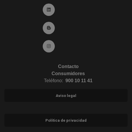
Ir a Linkedin (abre en ventana nueva)
Ir al Blog (abre en ventana nueva)
Ir a Instagram (abre en ventana nueva)
Contacto
Consumidores
Teléfono:
900 10 11 41
Aviso legal
Política de privacidad