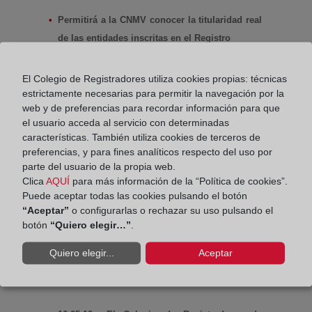
información del Registro de la
(abre en nue
Propiedad y del Registro Mercantil
Permitirá a la CNMV conocer la titularidad real
de las entidades inscritas en el Registro
El Colegio de Registradores utiliza cookies propias: técnicas
10.04'19.-
La decana del Colegio de Registradores
estrictamente necesarias para permitir la navegación por la
de la Propiedad y Mercantiles de España, Mª
web y de preferencias para recordar información para que
Emilia Adán García y el presidente de la
el usuario acceda al servicio con determinadas
Comisión Nacional del Mercado de Valores
características. También utiliza cookies de terceros de
(CNMV), Sebastián Albella, han firmado hoy un
preferencias, y para fines analíticos respecto del uso por
Seguir Leyendo
convenio de colaboración relativo al acceso del
parte del usuario de la propia web.
Clica
AQUÍ
para más información de la “Política de cookies”.
supervisor a información del Registro de la
Puede aceptar todas las cookies pulsando el botón
Propiedad y del Registro Mercantil en el
“Aceptar”
o configurarlas o rechazar su uso pulsando el
desarrollo de sus funciones de supervisión
botón
“Quiero elegir…”
.
El Colegio de Registradores y la
Quiero elegir...
Aceptar
Universidad Autónoma de Madrid
crean un Aula para la prevención del
(abre en nueva ventana)
blanqueo de capitales