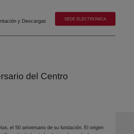
(abre en nueva ventana)
SEDE ELECTRONICA
tación y Descargas
rsario del Centro
s, el 50 aniversario de su fundación. El origen