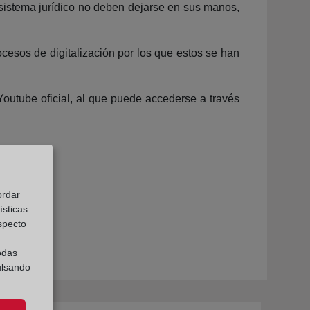
 sistema jurídico no deben dejarse en sus manos,
cesos de digitalización por los que estos se han
utube oficial, al que puede accederse a través
ordar
sticas.
especto
odas
ulsando