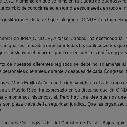
e 1972, momento en que se firmó en la ciudad de Buenos Aires
ntercambio de conocimiento en torno a esta materia en todo el 
5 instituciones de las 79 que integran el CINDER en todo el 
 general de IPRA-CINDER, Alfonso Candau, ha destacado la i
dicho que “es imposible enumerar todas las contribuciones qu
e constituyen el principal punto de encuentro, científico y pers
nto de nuestros diferentes registros se debe no solamente al
s personales que antes, durante y después de cada Congreso, t
dores, María Emilia Adán, que ha intervenido en el acto como 
ina y Puerto Rico, ha expresado en su discurso que en CIND
uras y momentos históricos, sí. Pero hay una idea que nos un
os son pieza clave de la seguridad jurídica. Que las organizaci
”.
 Jacques Vos, registrador del Catastro de Países Bajos, qui