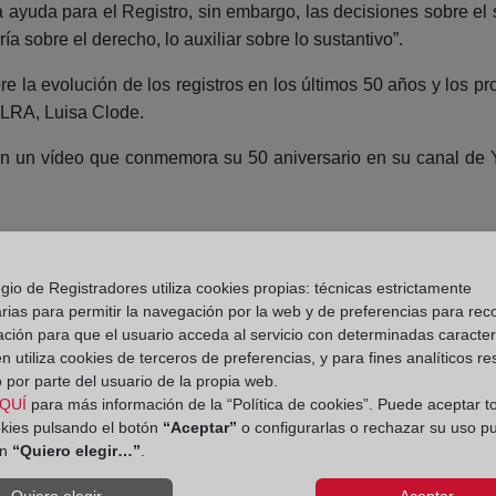
ayuda para el Registro, sin embargo, las decisiones sobre el
ía sobre el derecho, lo auxiliar sobre lo sustantivo”.
 la evolución de los registros en los últimos 50 años y los pro
ELRA, Luisa Clode.
un vídeo que conmemora su 50 aniversario en su canal de Yo
gio de Registradores utiliza cookies propias: técnicas estrictamente
rias para permitir la navegación por la web y de preferencias para rec
ación para que el usuario acceda al servicio con determinadas caracterí
 utiliza cookies de terceros de preferencias, y para fines analíticos r
 por parte del usuario de la propia web.
QUÍ
para más información de la “Política de cookies”. Puede aceptar t
okies pulsando el botón
“Aceptar”
o configurarlas o rechazar su uso p
ón
“Quiero elegir…”
.
Quiero elegir...
Aceptar