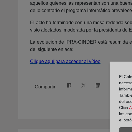
aquellos quienes las representan son una buena 
de lo contrario el programa informático prevalecer
El acto ha terminado con una mesa redonda sobre
visto afectados, moderada por la presidenta de 
La evolución de IPRA-CINDER está resumida en 
del siguiente enlace:
Clique aquí para acceder al vídeo
El Cole
necesa
Compartir:
inform
También
del uso
Clica
A
las co
el bot