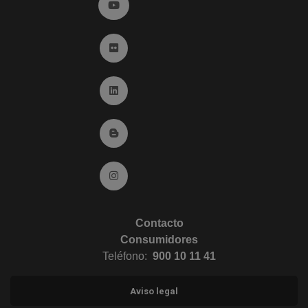
Ir a YouTube (abre en ventana nueva)
Ir a Flickr (abre en ventana nueva)
Ir a Linkedin (abre en ventana nueva)
Ir al Blog (abre en ventana nueva)
Ir a Instagram (abre en ventana nueva)
Contacto
Consumidores
Teléfono:
900 10 11 41
Aviso legal