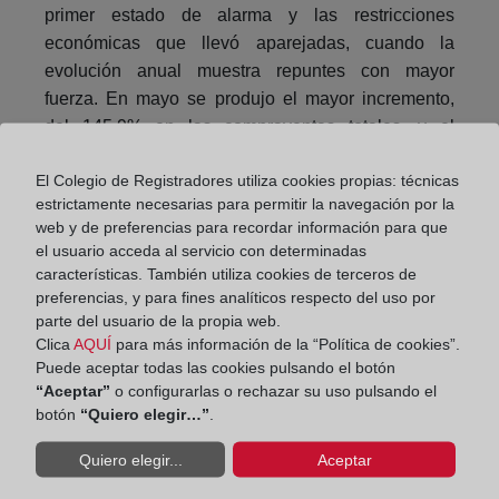
primer estado de alarma y las restricciones
económicas que llevó aparejadas, cuando la
evolución anual muestra repuntes con mayor
fuerza. En mayo se produjo el mayor incremento,
del 145,9% en las compraventas totales, y el
108,4% para las compraventas de vivienda,
El Colegio de Registradores utiliza cookies propias: técnicas
ralentizándose hasta valores en torno al 20% en los
estrictamente necesarias para permitir la navegación por la
meses de octubre y noviembre, aumentando su
web y de preferencias para recordar información para que
crecimiento al entorno del 25-30% desde diciembre
el usuario acceda al servicio con determinadas
pasado.
características. También utiliza cookies de terceros de
Contrariamente a lo que sucedió en la comparativa
preferencias, y para fines analíticos respecto del uso por
parte del usuario de la propia web.
con los meses más duros de la pandemia, en los
Clica
AQUÍ
para más información de la “Política de cookies”.
últimos siete meses se ha producido un incremento
Puede aceptar todas las cookies pulsando el botón
anual mayor de compraventas de vivienda frente al
“Aceptar”
o configurarlas o rechazar su uso pulsando el
de compraventas totales.
botón
“Quiero elegir…”
.
Quiero elegir...
Aceptar