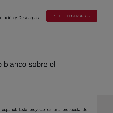
(abre en nueva ventana)
SEDE ELECTRONICA
tación y Descargas
o blanco sobre el
l español. Este proyecto es una propuesta de