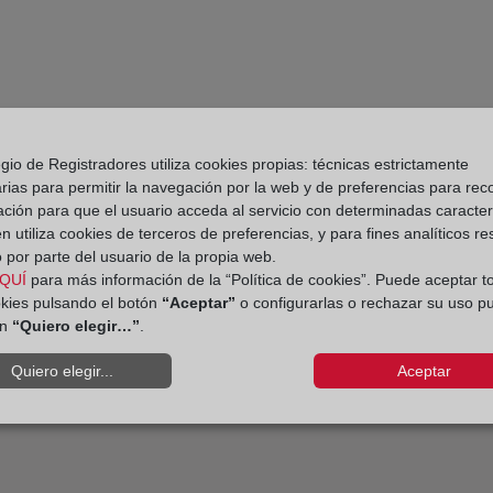
gio de Registradores utiliza cookies propias: técnicas estrictamente
rias para permitir la navegación por la web y de preferencias para rec
ación para que el usuario acceda al servicio con determinadas caracterí
 utiliza cookies de terceros de preferencias, y para fines analíticos r
 por parte del usuario de la propia web.
QUÍ
para más información de la “Política de cookies”. Puede aceptar t
sadas pertenecía al ciclo
El Colegio de Registrad
okies pulsando el botón
“Aceptar”
o configurarlas o rechazar su uso p
ante los incendios en 
ón
“Quiero elegir…”
.
Quiero elegir...
Aceptar