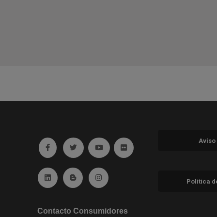
Aviso
Ir a facebook (abre en ventana nueva)
Ir a twitter (abre en ventana nueva)
Ir a YouTube (abre en ventana nuev
Ir a Flickr (abre en ventana 
Ir a Linkedin (abre en ventana nueva)
Ir al Blog (abre en ventana nueva)
Ir a Instagram (abre en ventana nue
Política 
Contacto Consumidores