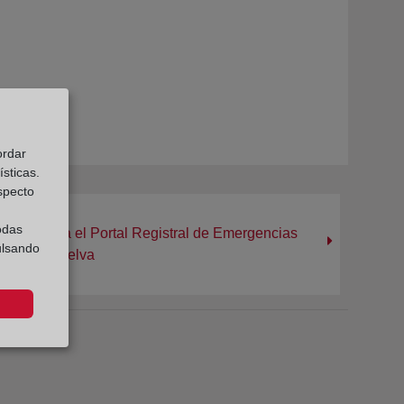
ordar
sticas.
especto
odas
ores activa el Portal Registral de Emergencias
ulsando
Aragón y Huelva