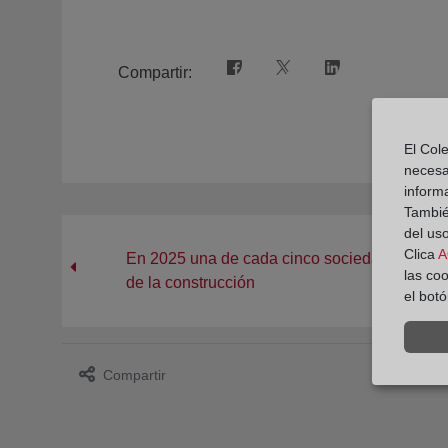
Compartir:
El Cole
necesa
inform
También
del uso
Clica
A
En 2025 una de cada cinco sociedades concur
las co
de la construcción
el bot
Compartir