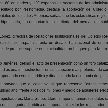
de 80 entidades y 120 expertos de sectores de las administr
l editado por Prestomedia, destaca la aportación del Colegi
ntales del estudio”. Además, señala que las estadísticas regist
hipotecaria, el comportamiento territorial del mercado inmobi
López, directora de Relaciones Institucionales del Colegio Re
stro país. España afronta un desafío habitacional de enorme
z de producir supone en la actualidad un bloqueo para la ema
 Jiménez, definió el acto de presentación como un foro cataliz
edad es una infraestructura -en su acepción más profunda- de co
il, aportando certeza jurídica y dinamizando la economía del país
ubrayado que el colectivo al que representa "ofrece certe
último año, frente a los dos millones y medio de alquileres efec
egistradores, Marta Gómez Llorens, aportó numerosos datos sobr
 de la seguridad jurídica que aportan al sector los registradores