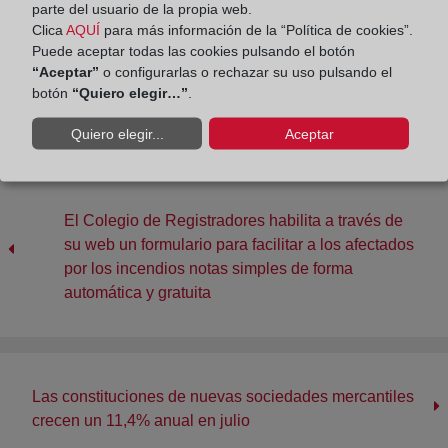
parte del usuario de la propia web.
Clica
AQUÍ
para más información de la “Política de cookies”.
Puede aceptar todas las cookies pulsando el botón
Compartir:
“Aceptar”
o configurarlas o rechazar su uso pulsando el
botón
“Quiero elegir…”
.
Quiero elegir...
Aceptar
El Colegio de Registradores habilita a través de
su web un formulario para facilitar a los afectados
por los incendios notas simples de forma
automática y gratuita
Las constituciones de nuevas sociedades mercantiles
crecen un 11,4% anual en julio