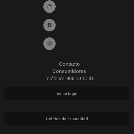
Ir a Linkedin (abre en ventana nueva)
Ir al Blog (abre en ventana nueva)
Ir a Instagram (abre en ventana nueva)
Contacto
Consumidores
Teléfono:
900 10 11 41
Aviso legal
Política de privacidad