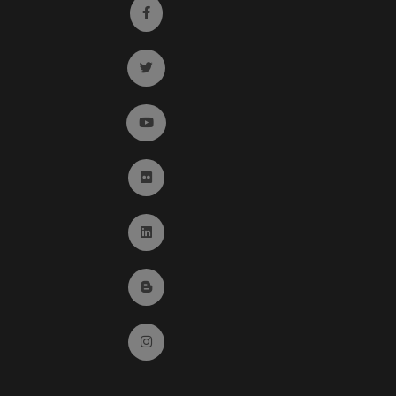
Ir a facebook (abre en ventana nueva)
Ir a twitter (abre en ventana nueva)
Ir a YouTube (abre en ventana nueva)
Ir a Flickr (abre en ventana nueva)
Ir a Linkedin (abre en ventana nueva)
Ir al Blog (abre en ventana nueva)
Ir a Instagram (abre en ventana nueva)