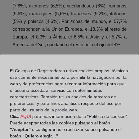
(7,9%), alemanes (6,5%), neerlandeses (6%), rumanos
(5,6%), marroquíes (5,6%), franceses (5,2%), italianos
(5%) y polacos (4,6%). Por zonas del mundo, el 57,7%
corresponden a la Unión Europea, el 18,3% al resto de
Europa, el 8,3% a África, el 6,5% a Asia y el 5,7% a
América del Sur, quedando el resto por debajo del 4%.
En ocho comunidades autónomas se han registrado
incrementos trimestrales en el peso de las compras de
El Colegio de Registradores utiliza cookies propias: técnicas
vivienda por extranjeros. Los porcentajes más altos se
estrictamente necesarias para permitir la navegación por la
han alcanzado en Illes Balears (29,5%), Comunitat
web y de preferencias para recordar información para que
Valenciana (27%), Canarias (25,3%), Región de Murcia
el usuario acceda al servicio con determinadas
(21,9%), Cataluña (15,1%) y Andalucía (13%).
características. También utiliza cookies de terceros de
preferencias, y para fines analíticos respecto del uso por
parte del usuario de la propia web.
Número de hipotecas
Clica
AQUÍ
para más información de la “Política de cookies”.
Puede aceptar todas las cookies pulsando el botón
El número de hipotecas sobre vivienda registradas en el
“Aceptar”
o configurarlas o rechazar su uso pulsando el
tercer trimestre ha sido de 123.483, frente a las 123.606
botón
“Quiero elegir…”
.
del trimestre precedente, lo que supone un ligero