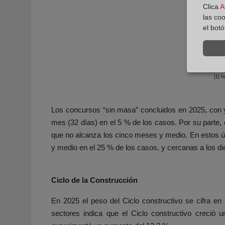
Clica
A
las co
Per
el bot
(1) I
Los concursos “sin masa” concluidos en 2025, con 
mes (32 días) en el 5 % de los casos. Por su parte, 
que no alcanza los cinco meses y medio. En estos ú
y medio en el 25 % de los casos, y cercanas a los d
Ciclo de la Construcción
En 2025 el peso del Ciclo constructivo se cifra en
sectores indica que el Ciclo constructivo creció