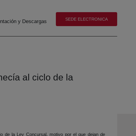
(abre en nueva ventana)
SEDE ELECTRONICA
tación y Descargas
cía al ciclo de la
ido de la Ley Concursal, motivo por el que dejan de