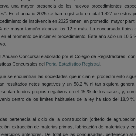
serva una mayor presencia de los nuevos procedimientos espec
les”. En el anuario 2025 se han registrado en total 1.427 de estos
rocedimiento de insolvencia en 2025 tienen, en promedio, mayor plant
 % de mayor tamaño alcanza los 12 o más. La concursada típica en
 en el momento de iniciar el procedimiento. Este año sólo un 10,5
ivo.
l Anuario Concursal elaborado por el Colegio de Registradores, con 
ísticas Concursales del
Portal Estadístico Registral
.
a que se encuentran las sociedades que inician el procedimiento sigue
an resultados netos negativos y un 58,2 % ni tan siquiera genera 
esentan fondos propios negativos en el 45 % de los casos, y, com
venio dentro de los límites habituales de la ley ha sido del 18,9 %
s pertenecía al ciclo de la construcción (criterio de agrupació
cción; extracción de materias primas, fabricación de materiales y equ
jercicios anteriores. Del total de las concursadas, pertenecen al s