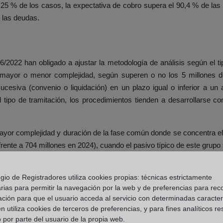
 25 % de los casos, la expectativa de cobro supera el 90,4 % de las 
 las deudas.
/2022 han obligado a ajustar la metodología de análisis según el ti
mayor o menor complejidad, según superen o no los 5 millones de
esiva (convenio o liquidación) en un plazo igual o inferior a un 
ipo de tramitación, los procedimientos tienden a desarrollarse con
ayor complejidad y duración de la fase común donde se concentra e
ente a 704 millones en 2024), cuando el pasivo típico de este grupo s
a 182 días en concluir (frente a 254 días en 2024). Si se excluyen lo
gio de Registradores utiliza cookies propias: técnicas estrictamente
duración media asciende a 1.714 días (1.646 en 2024). La mayor pa
rias para permitir la navegación por la web y de preferencias para rec
s estrictamente procesales.
ación para que el usuario acceda al servicio con determinadas caracterí
 utiliza cookies de terceros de preferencias, y para fines analíticos r
 por parte del usuario de la propia web.
Tiempo entre Auto de Declaración y Auto de Conclusión (días)