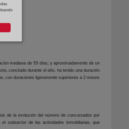
odas
ulsando
.
5
9
ración mediana de 59 días; y aproximadamente de un
rio, concluido durante el año, ha tenido una duración
os, con duraciones ligeramente superiores a 2 meses
lisis de la evolución del número de concursados por
l subsector de las actividades inmobiliarias, que