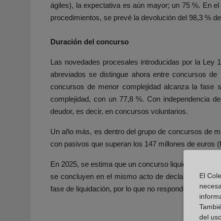
ágiles), la expectativa es aún mayor; un 75 %. En el
procedimientos, se prevé la devolución del 98,3 % de
Duración del concurso
Las novedades procesales introducidas por la Ley 16
abreviados se distingue ahora entre concursos de 
concursos de menor complejidad alcanza la fase suc
complejidad, con un 77,8 %. Con independencia del t
deudor, es decir, en concursos voluntarios.
Un año más, es dentro del grupo de concursos de m
con pasivos que superan los 147 millones de euros (fr
En 2025, se estima que un concurso liquidatorio tard
El Cole
se concluyen en el mismo acto de declaración), la 
necesa
fase de liquidación, por lo que no responde a factore
inform
También
del uso