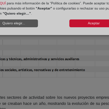
QUÍ
para más información de la “Política de cookies”. Puede aceptar t
okies pulsando el botón
“Aceptar”
o configurarlas o rechazar su uso p
ón
“Quiero elegir…”
.
Quiero elegir...
Aceptar
ntes sectores de actividad sobre los nuevos proyectos empres
e se creaban hace un año, mostrando la evolución de su peso