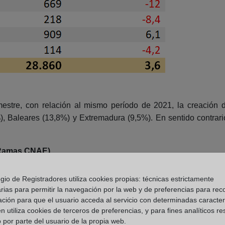
estre, con relación al mismo período de 2021, la creación
, Baleares (13,8%) y Extremadura (9,5%). En sentido contrari
 (Ramas CNAE)
gio de Registradores utiliza cookies propias: técnicas estrictamente
rias para permitir la navegación por la web y de preferencias para rec
ación para que el usuario acceda al servicio con determinadas caracterí
 utiliza cookies de terceros de preferencias, y para fines analíticos r
 por parte del usuario de la propia web.