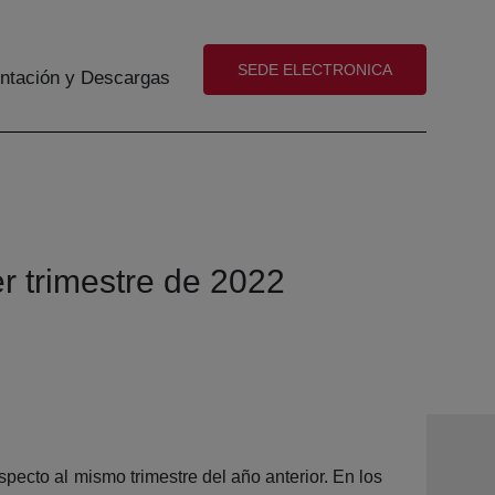
(abre en nueva ventana)
SEDE ELECTRONICA
tación y Descargas
r trimestre de 2022
pecto al mismo trimestre del año anterior. En los