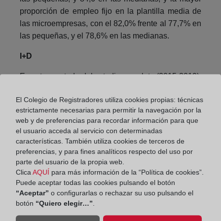
proporción de empleo fijo en la plantilla media de
las microempresas, con el 82,0% frente al 77,7% en
las pequeñas, y el 78,6% en las medianas.
I+D
En este apartado del estudio completo (2015-2019),
la primera y habitual percepción, atendiendo al
El Colegio de Registradores utiliza cookies propias: técnicas
número de empresas de cada segmento de
estrictamente necesarias para permitir la navegación por la
dimensión de la muestra, es que la inversión en I+D
web y de preferencias para recordar información para que
se relaciona directamente con dicha dimensión
el usuario acceda al servicio con determinadas
empresarial: ya que en 2019 tenían gastos netos en
características. También utiliza cookies de terceros de
I+D activados el 18% de las muy grandes
preferencias, y para fines analíticos respecto del uso por
parte del usuario de la propia web.
empresas, el 15,4% de las grandes empresas, el
Clica
AQUÍ
para más información de la “Política de cookies”.
14,4% de las medianas, el 9,3% de las pequeñas y
Puede aceptar todas las cookies pulsando el botón
el 4,7% de las microempresas.
“Aceptar”
o configurarlas o rechazar su uso pulsando el
botón
“Quiero elegir…”
.
La comparación entre las magnitudes básicas
promedio del grupo de empresas con gastos de I+D