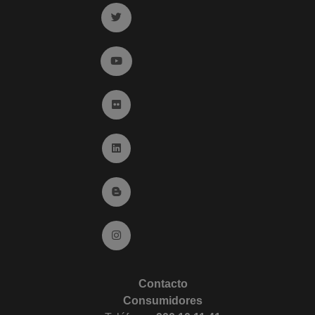
Ir a twitter (abre en ventana nueva)
Ir a YouTube (abre en ventana nueva)
Ir a Flickr (abre en ventana nueva)
Ir a Linkedin (abre en ventana nueva)
Ir al Blog (abre en ventana nueva)
Ir a Instagram (abre en ventana nueva)
Contacto
Consumidores