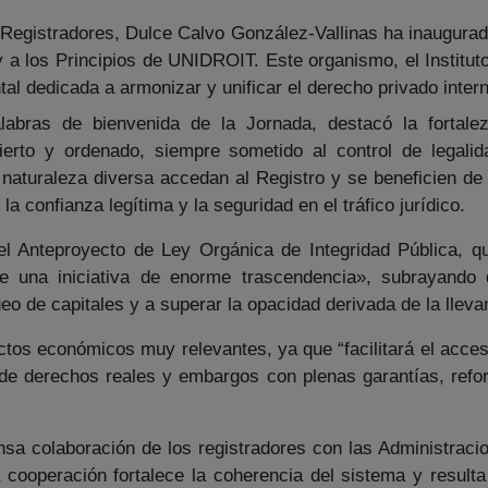
 Registradores, Dulce Calvo González-Vallinas ha inaugurad
 y a los Principios de UNIDROIT. Este organismo, el Institut
al dedicada a armonizar y unificar el derecho privado intern
bras de bienvenida de la Jornada, destacó la fortaleza 
ierto y ordenado, siempre sometido al control de legalid
naturaleza diversa accedan al Registro y se beneficien de l
 la confianza legítima y la seguridad en el tráfico jurídico.
l Anteproyecto de Ley Orgánica de Integridad Pública, que
ye una iniciativa de enorme trascendencia», subrayando 
eo de capitales y a superar la opacidad derivada de la llevan
os económicos muy relevantes, ya que “facilitará el acceso 
n de derechos reales y embargos con plenas garantías, reforz
ensa colaboración de los registradores con las Administrac
 cooperación fortalece la coherencia del sistema y resul