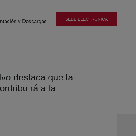
(abre en nueva ventana)
SEDE ELECTRONICA
tación y Descargas
vo destaca que la
ontribuirá a la