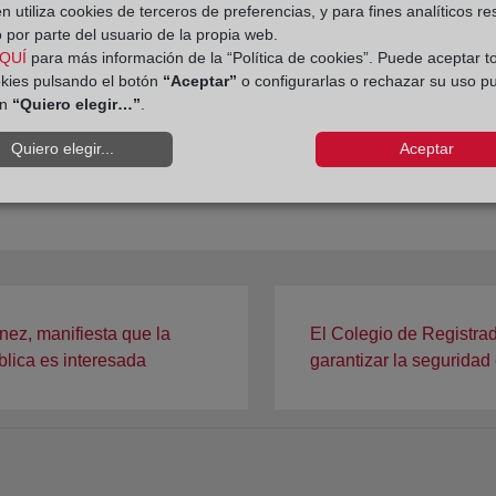
 utiliza cookies de terceros de preferencias, y para fines analíticos r
 por parte del usuario de la propia web.
QUÍ
para más información de la “Política de cookies”. Puede aceptar t
okies pulsando el botón
“Aceptar”
o configurarlas o rechazar su uso p
ón
“Quiero elegir…”
.
Quiero elegir...
Aceptar
nez, manifiesta que la
El Colegio de Registra
ública es interesada
garantizar la seguridad 