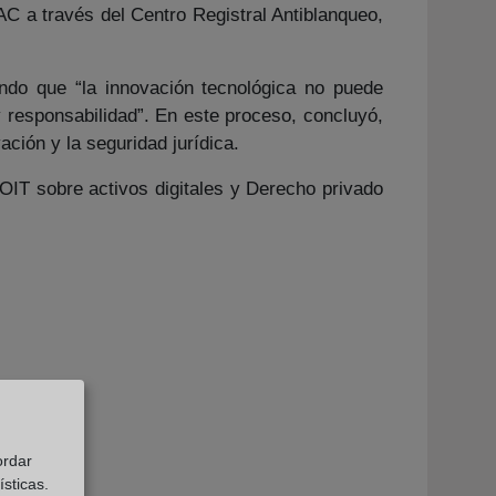
AC a través del Centro Registral Antiblanqueo,
ando que “la innovación tecnológica no puede
 responsabilidad”. En este proceso, concluyó,
ación y la seguridad jurídica.
ROIT sobre activos digitales y Derecho privado
ordar
sticas.