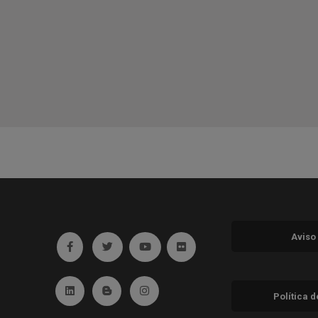
Aviso
Ir a facebook (abre en ventana nueva)
Ir a twitter (abre en ventana nueva)
Ir a YouTube (abre en ventana nuev
Ir a Flickr (abre en ventana 
Ir a Linkedin (abre en ventana nueva)
Ir al Blog (abre en ventana nueva)
Ir a Instagram (abre en ventana nue
Política 