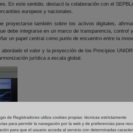
les. En este sentido, destacó la colaboración con el SEPBL
ercantiles europeos y nacionales.
e proyectarse también sobre los activos digitales, afirm
que debe integrarse en un marco de transparencia, control y
eñar un papel central como punto de encuentro entre la innov
n abordado el valor y la proyección de los Principios UNID
monización jurídica a escala global.
gio de Registradores utiliza cookies propias: técnicas estrictamente
rias para permitir la navegación por la web y de preferencias para rec
ación para que el usuario acceda al servicio con determinadas caracterí