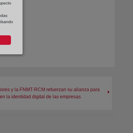
especto
odas
ulsando
dores y la FNMT-RCM refuerzan su alianza para
en la identidad digital de las empresas