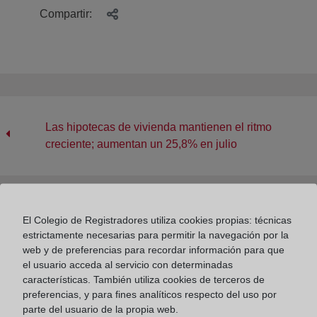
Compartir:
Las hipotecas de vivienda mantienen el ritmo
creciente; aumentan un 25,8% en julio
El Colegio de Registradores habilita a través de su
El Colegio de Registradores utiliza cookies propias: técnicas
web un formulario para facilitar a los afectados por los
estrictamente necesarias para permitir la navegación por la
web y de preferencias para recordar información para que
incendios notas simples de forma automática y
el usuario acceda al servicio con determinadas
gratuita
características. También utiliza cookies de terceros de
preferencias, y para fines analíticos respecto del uso por
parte del usuario de la propia web.