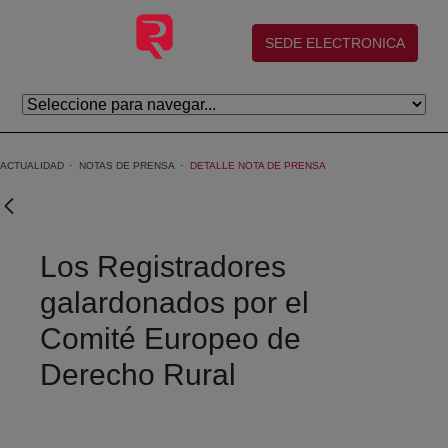
Saltar al contenido principal
(abre en nueva ventana)
SEDE ELECTRONICA
ACTUALIDAD
NOTAS DE PRENSA
DETALLE NOTA DE PRENSA
Los Registradores
galardonados por el
Comité Europeo de
Derecho Rural