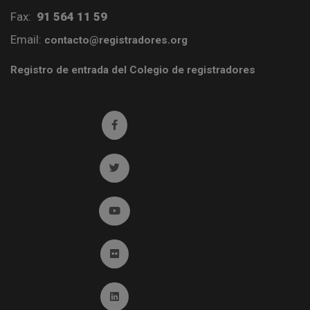
Fax:
91 564 11 59
Email:
contacto@registradores.org
Registro de entrada del Colegio de registradores
Ir a facebook (abre en ventana nueva)
Ir a twitter (abre en ventana nueva)
Ir a YouTube (abre en ventana nueva)
Ir a Flickr (abre en ventana nueva)
Ir a Linkedin (abre en ventana nueva)