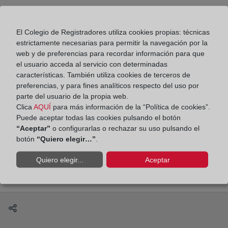
Compartir:
El Colegio de Registradores utiliza cookies propias: técnicas
estrictamente necesarias para permitir la navegación por la
web y de preferencias para recordar información para que
el usuario acceda al servicio con determinadas
características. También utiliza cookies de terceros de
preferencias, y para fines analíticos respecto del uso por
La creación de empresas disminuye en abril un
parte del usuario de la propia web.
1,9 % tras once meses de crecimiento
Clica
AQUÍ
para más información de la “Política de cookies”.
Puede aceptar todas las cookies pulsando el botón
“Aceptar”
o configurarlas o rechazar su uso pulsando el
botón
“Quiero elegir…”
.
Las aperturas de procedimientos concursales se han
Quiero elegir...
Aceptar
reducido un 6,1 % en el primer trimestre de 2026