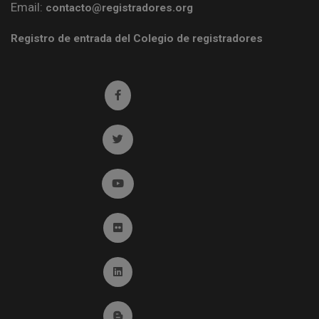
Email:
contacto@registradores.org
Registro de entrada del Colegio de registradores
Ir a facebook (abre en ventana nueva)
Ir a twitter (abre en ventana nueva)
Ir a YouTube (abre en ventana nueva)
Ir a Flickr (abre en ventana nueva)
Ir a Linkedin (abre en ventana nueva)
Ir al Blog (abre en ventana nueva)