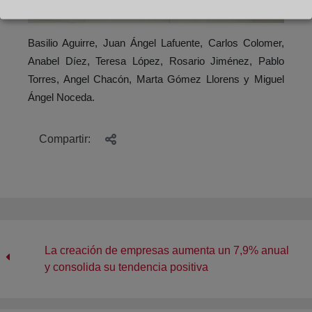
Basilio Aguirre, Juan Ángel Lafuente, Carlos Colomer,
Anabel Díez, Teresa López, Rosario Jiménez, Pablo
Torres, Angel Chacón, Marta Gómez Llorens y Miguel
Ángel Noceda.
Compartir:
La creación de empresas aumenta un 7,9% anual
y consolida su tendencia positiva