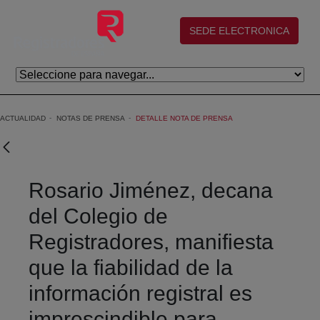
Saltar al contenido principal
(abre en nueva ventana)
SEDE ELECTRONICA
ACTUALIDAD
NOTAS DE PRENSA
DETALLE NOTA DE PRENSA
Rosario Jiménez, decana
del Colegio de
Registradores, manifiesta
que la fiabilidad de la
información registral es
imprescindible para