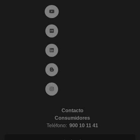
Ir a YouTube (abre en ventana nueva)
Ir a Flickr (abre en ventana nueva)
Ir a Linkedin (abre en ventana nueva)
Ir al Blog (abre en ventana nueva)
Ir a Instagram (abre en ventana nueva)
Contacto
Consumidores
Teléfono:
900 10 11 41