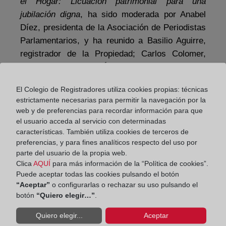
el Hogar: Licuación patrimonial para una
jubilación digna
, ha sido moderada por Anabel
Díez, presidenta de la Asociación de Periodistas
Parlamentarios, y ha reunido a Basilio Aguirre,
registrador de la Propiedad; Carlos Colomer,
asesor fiscal; y Juan Ángel Lafuente, catedrático
de Economía Financiera y Contabilidad de la
El Colegio de Registradores utiliza cookies propias: técnicas
Universitat Jaume I.
estrictamente necesarias para permitir la navegación por la
web y de preferencias para recordar información para que
el usuario acceda al servicio con determinadas
características. También utiliza cookies de terceros de
preferencias, y para fines analíticos respecto del uso por
parte del usuario de la propia web.
Clica
AQUÍ
para más información de la “Política de cookies”.
Puede aceptar todas las cookies pulsando el botón
“Aceptar”
o configurarlas o rechazar su uso pulsando el
botón
“Quiero elegir…”
.
Quiero elegir...
Aceptar