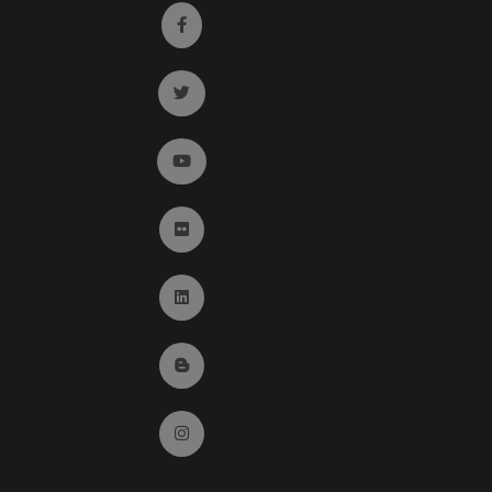
Ir a facebook (abre en ventana nueva)
Ir a twitter (abre en ventana nueva)
Ir a YouTube (abre en ventana nueva)
Ir a Flickr (abre en ventana nueva)
Ir a Linkedin (abre en ventana nueva)
Ir al Blog (abre en ventana nueva)
Ir a Instagram (abre en ventana nueva)