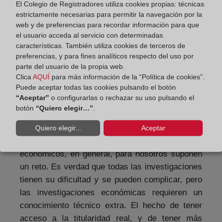
siempre es establecer quién es la persona que
El Colegio de Registradores utiliza cookies propias: técnicas
estrictamente necesarias para permitir la navegación por la
tiene el control real desde la estructura
web y de preferencias para recordar información para que
completa. No es lo mismo el control real que la
el usuario acceda al servicio con determinadas
titularidad real, pero sí coinciden en gran parte
características. También utiliza cookies de terceros de
de las ocasiones. Poder reconstruir la evolución
preferencias, y para fines analíticos respecto del uso por
parte del usuario de la propia web.
societaria de una empresa es capital para saber
Clica
AQUÍ
para más información de la “Política de cookies”.
quién está detrás y quién es el beneficiario final
Puede aceptar todas las cookies pulsando el botón
de esa sociedad.
“Aceptar”
o configurarlas o rechazar su uso pulsando el
botón
“Quiero elegir…”
.
A continuación, Javier Sánchez-Vicente, capitán
de la Unidad Técnica de Policía Judicial de la
Quiero elegir...
Aceptar
Guardia Civil, ha explicado que los delitos
económicos, en general, para nosotros suponen
un reto. Es verdad que todas las investigaciones
tienen su dificultad y se pueden complicar, pero
las investigaciones económicas requieren un
conocimiento técnico extra. El hecho de tener
acceso a la titularidad real, y de tener más