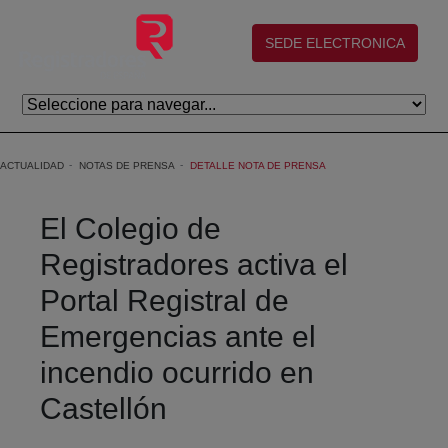
Saltar al contenido principal
(abre en nueva ventana)
SEDE ELECTRONICA
ACTUALIDAD
NOTAS DE PRENSA
DETALLE NOTA DE PRENSA
El Colegio de
Registradores activa el
Portal Registral de
Emergencias ante el
incendio ocurrido en
Castellón