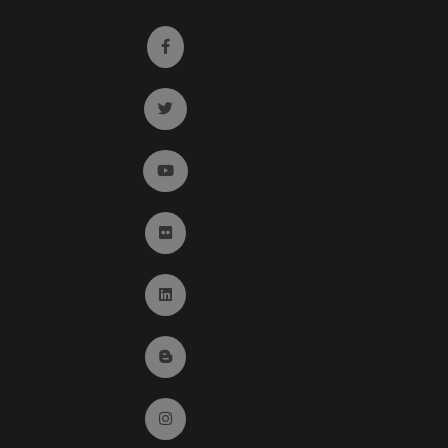
Ir a facebook (abre en ventana nueva)
Ir a twitter (abre en ventana nueva)
Ir a YouTube (abre en ventana nueva)
Ir a Flickr (abre en ventana nueva)
Ir a Linkedin (abre en ventana nueva)
Ir al Blog (abre en ventana nueva)
Ir a Instagram (abre en ventana nueva)