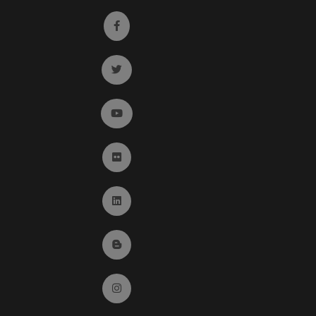
Ir a facebook (abre en ventana nueva)
Ir a twitter (abre en ventana nueva)
Ir a YouTube (abre en ventana nueva)
Ir a Flickr (abre en ventana nueva)
Ir a Linkedin (abre en ventana nueva)
Ir al Blog (abre en ventana nueva)
Ir a Instagram (abre en ventana nueva)