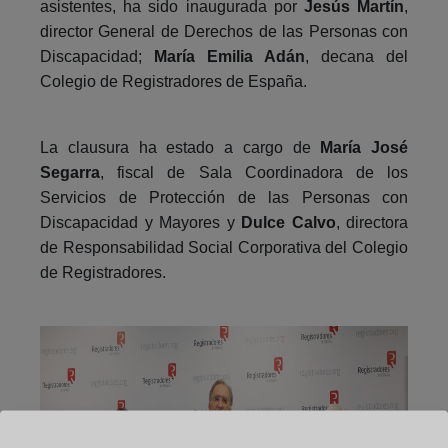
asistentes, ha sido inaugurada por
Jesús Martín
,
director General de Derechos de las Personas con
Discapacidad;
María Emilia Adán
, decana del
Colegio de Registradores de España.
La clausura ha estado a cargo de
María José
Segarra
, fiscal de Sala Coordinadora de los
Servicios de Protección de las Personas con
Discapacidad y Mayores y
Dulce Calvo
, directora
de Responsabilidad Social Corporativa del Colegio
de Registradores.