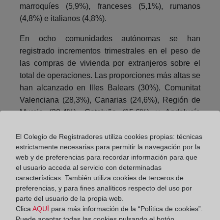
marroquíes (5,9%), franceses (5,1%), rumanos
(4,8%) e italianos (4,8%).
En ocho comunidades autónomas se han
registrado incrementos trimestrales en el peso de
las compras de vivienda por extranjeros sobre el
total de operaciones. Las proporciones más altas se
han alcanzado en Illes Balears (30%), Comunitat
Valenciana (28,3%), Canarias (24,6%), Región de
Murcia (20,4%), Cataluña (15,6%) y Andalucía
(14,2%).
El Colegio de Registradores utiliza cookies propias: técnicas
Como novedad este trimestre, se ha elaborado un
estrictamente necesarias para permitir la navegación por la
nuevo informe que analiza la zona de procedencia
web y de preferencias para recordar información para que
el usuario acceda al servicio con determinadas
de los extranjeros adquirentes de vivienda. Los
características. También utiliza cookies de terceros de
resultados nos muestran que el 54,6% de estos
preferencias, y para fines analíticos respecto del uso por
extranjeros pertenecen a la Unión Europea, el
parte del usuario de la propia web.
19,6% al resto de Europa, el 8,6% a África, el 7,8%
Clica
AQUÍ
para más información de la “Política de cookies”.
a Asia y el 5% a América del Sur, quedando el resto
Puede aceptar todas las cookies pulsando el botón