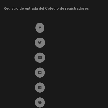
Registro de entrada del Colegio de registradores
Ir a facebook (abre en ventana nueva)
Ir a twitter (abre en ventana nueva)
Ir a YouTube (abre en ventana nueva)
Ir a Flickr (abre en ventana nueva)
Ir a Linkedin (abre en ventana nueva)
Ir al Blog (abre en ventana nueva)