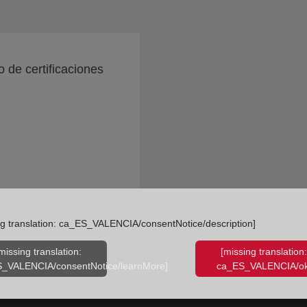
o de certificaciones
ng translation: ca_ES_VALENCIA/consentNotice/description]
missing translation:
[missing translation:
_VALENCIA/consentNotice/learnMore]
ca_ES_VALENCIA/ok