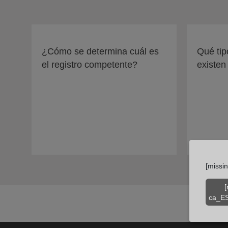
¿Cómo se determina cuál es
Qué tip
el registro competente?
existen
[missi
[
ca_ES