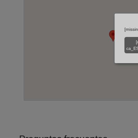
[missi
[
ca_ES