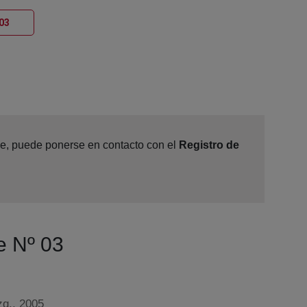
Ventana nueva
 03
ine, puede ponerse en contacto con el
Registro de
e Nº 03
zq., 2005