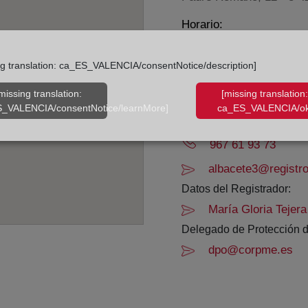
Horario:
De lunes a viernes de 0
ng translation: ca_ES_VALENCIA/consentNotice/description]
Agosto: De lunes a vier
Los días 24 y 31 de dic
missing translation:
[missing translation:
_VALENCIA/consentNotice/learnMore]
ca_ES_VALENCIA/ok
Datos de contacto:
967 61 93 73
albacete3@registro
Datos del Registrador:
María Gloria Tejera
Delegado de Protección d
dpo@corpme.es