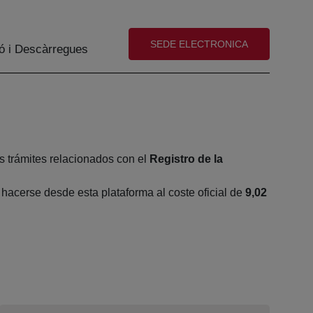
(abre en nueva ventana)
SEDE ELECTRONICA
ó i Descàrregues
s trámites relacionados con el
Registro de la
acerse desde esta plataforma al coste oficial de
9,02