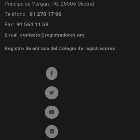
Príncipe de Vergara 70. 28006 Madrid
Teléfono:
91 270 17 96
Fax:
91 564 11 59
Email:
contacto@registradores.org
Registro de entrada del Colegio de registradores
Ir a facebook (abre en ventana nueva)
Ir a twitter (abre en ventana nueva)
Ir a YouTube (abre en ventana nueva)
Ir a Flickr (abre en ventana nueva)