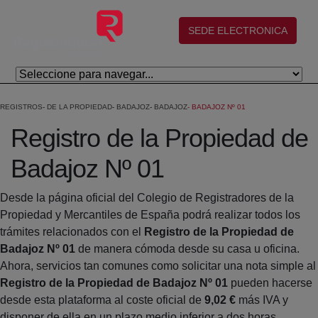
Salta al contingut principal
(abre en nueva ventana)
SEDE ELECTRONICA
REGISTROS
DE LA PROPIEDAD
BADAJOZ
BADAJOZ
BADAJOZ Nº 01
Registro de la Propiedad de
Badajoz Nº 01
Desde la página oficial del Colegio de Registradores de la
Propiedad y Mercantiles de España podrá realizar todos los
trámites relacionados con el
Registro de la Propiedad de
Badajoz Nº 01
de manera cómoda desde su casa u oficina.
Ahora, servicios tan comunes como solicitar una nota simple al
Registro de la Propiedad de Badajoz Nº 01
pueden hacerse
desde esta plataforma al coste oficial de
9,02 €
más IVA y
disponer de ella en un plazo medio inferior a dos horas.