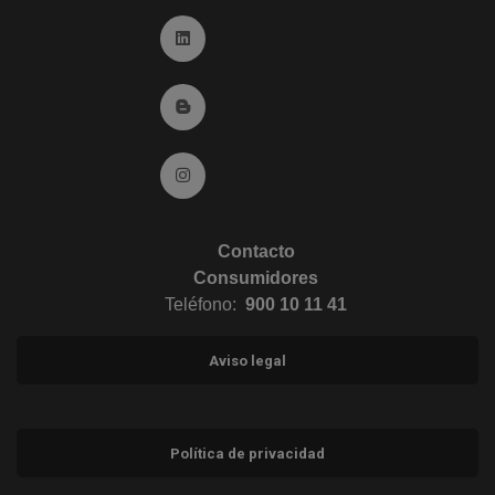
Ir a Linkedin (abre en ventana nueva)
Ir al Blog (abre en ventana nueva)
Ir a Instagram (abre en ventana nueva)
Contacto
Consumidores
Teléfono:
900 10 11 41
Aviso legal
Política de privacidad