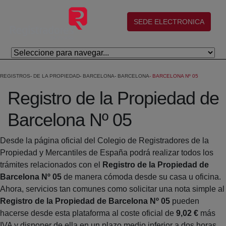
Salta al contingut principal
(abre en nueva ventana)
SEDE ELECTRONICA
REGISTROS
DE LA PROPIEDAD
BARCELONA
BARCELONA
BARCELONA Nº 05
Registro de la Propiedad de
Barcelona Nº 05
Desde la página oficial del Colegio de Registradores de la
Propiedad y Mercantiles de España podrá realizar todos los
trámites relacionados con el
Registro de la Propiedad de
Barcelona Nº 05
de manera cómoda desde su casa u oficina.
Ahora, servicios tan comunes como solicitar una nota simple al
Registro de la Propiedad de Barcelona Nº 05
pueden
hacerse desde esta plataforma al coste oficial de
9,02 €
más
IVA y disponer de ella en un plazo medio inferior a dos horas.