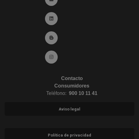
Ir a Linkedin (abre en ventana nueva)
Ir al Blog (abre en ventana nueva)
Ir a Instagram (abre en ventana nueva)
Contacto
Consumidores
Teléfono:
900 10 11 41
Aviso legal
Política de privacidad