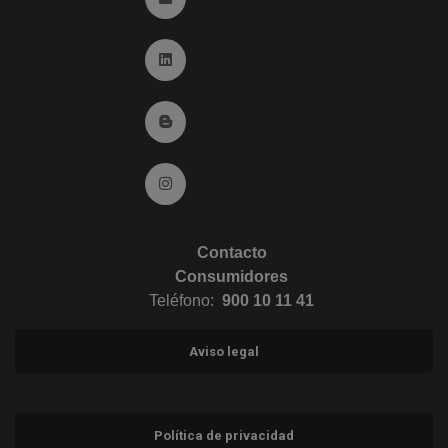
Ir a Linkedin (abre en ventana nueva)
Ir al Blog (abre en ventana nueva)
Ir a Instagram (abre en ventana nueva)
Contacto
Consumidores
Teléfono:
900 10 11 41
Aviso legal
Política de privacidad