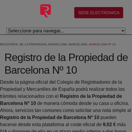
Salta al contingut principal
(abre en nueva ventana)
SEDE ELECTRONICA
REGISTROS
DE LA PROPIEDAD
BARCELONA
BARCELONA
BARCELONA Nº 10
Registro de la Propiedad de
Barcelona Nº 10
Desde la página oficial del Colegio de Registradores de la
Propiedad y Mercantiles de España podrá realizar todos los
trámites relacionados con el
Registro de la Propiedad de
Barcelona Nº 10
de manera cómoda desde su casa u oficina.
Ahora, servicios tan comunes como solicitar una nota simple al
Registro de la Propiedad de Barcelona Nº 10
pueden
hacerse desde esta plataforma al coste oficial de
9,02 €
más
IVA y disponer de ella en un plazo medio inferior a dos horas.