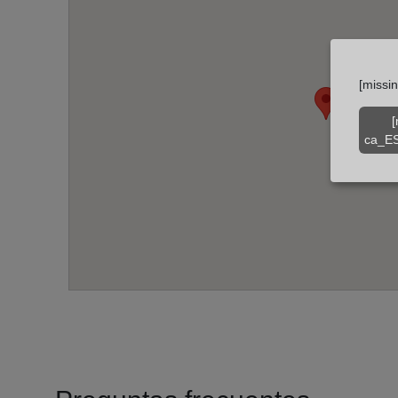
[missi
[
ca_ES