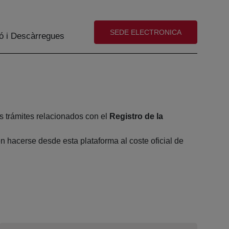
(abre en nueva ventana)
SEDE ELECTRONICA
ó i Descàrregues
s trámites relacionados con el
Registro de la
 hacerse desde esta plataforma al coste oficial de