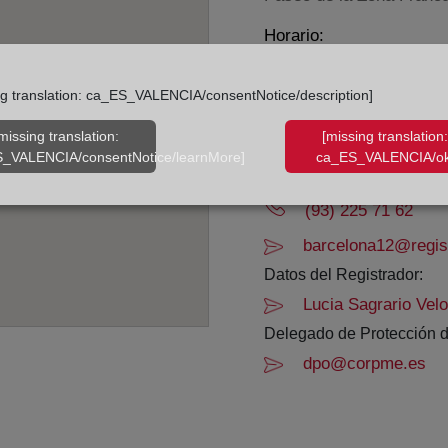
Horario:
De lunes a viernes de 0
ng translation: ca_ES_VALENCIA/consentNotice/description]
Agosto: De lunes a vier
Los días 24 y 31 de dic
missing translation:
[missing translation:
_VALENCIA/consentNotice/learnMore]
ca_ES_VALENCIA/ok
Datos de contacto:
(93) 225 71 62
barcelona12@regist
Datos del Registrador:
Lucia Sagrario Vel
Delegado de Protección d
dpo@corpme.es