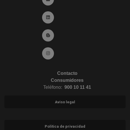
Ir a Linkedin (abre en ventana nueva)
Ir al Blog (abre en ventana nueva)
Ir a Instagram (abre en ventana nueva)
Contacto
Consumidores
Teléfono:
900 10 11 41
Aviso legal
Política de privacidad