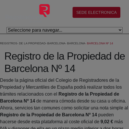
Salta al contingut principal
(abre en nueva ventana)
SEDE ELECTRONICA
REGISTROS
DE LA PROPIEDAD
BARCELONA
BARCELONA
BARCELONA Nº 14
Registro de la Propiedad de
Barcelona Nº 14
Desde la página oficial del Colegio de Registradores de la
Propiedad y Mercantiles de España podrá realizar todos los
trámites relacionados con el
Registro de la Propiedad de
Barcelona Nº 14
de manera cómoda desde su casa u oficina.
Ahora, servicios tan comunes como solicitar una nota simple al
Registro de la Propiedad de Barcelona Nº 14
pueden
hacerse desde esta plataforma al coste oficial de
9,02 €
más
IVA y disponer de ella en un plazo medio inferior a dos horas.