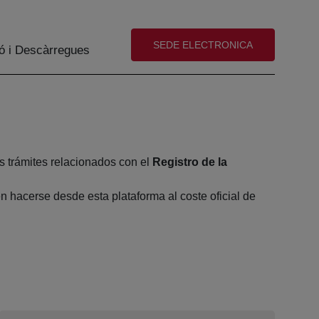
(abre en nueva ventana)
SEDE ELECTRONICA
ó i Descàrregues
s trámites relacionados con el
Registro de la
 hacerse desde esta plataforma al coste oficial de