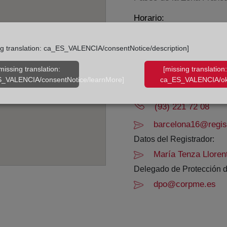
Horario:
De lunes a viernes de 0
ng translation: ca_ES_VALENCIA/consentNotice/description]
Agosto: De lunes a vier
Los días 24 y 31 de dic
missing translation:
[missing translation:
_VALENCIA/consentNotice/learnMore]
ca_ES_VALENCIA/ok
Datos de contacto:
(93) 221 72 08
barcelona16@regist
Datos del Registrador:
María Tenza Lloren
Delegado de Protección d
dpo@corpme.es