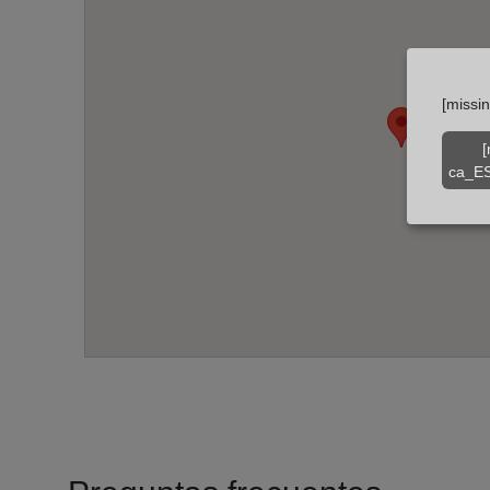
[missi
[
ca_ES