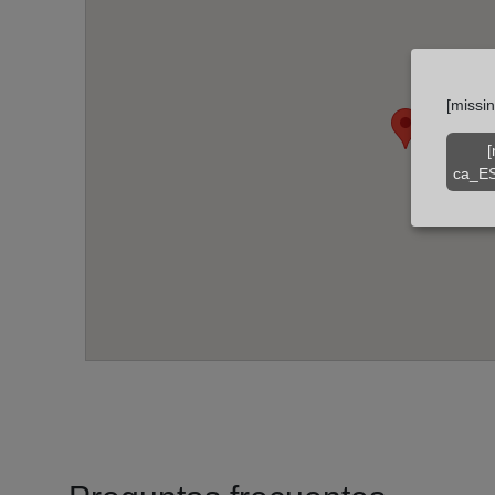
[missi
[
ca_ES