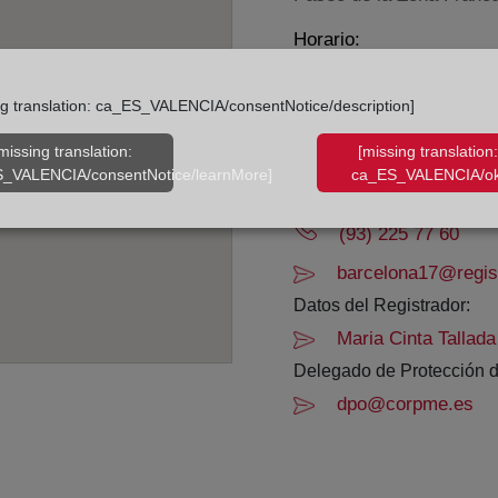
Horario:
De lunes a viernes de 0
ng translation: ca_ES_VALENCIA/consentNotice/description]
Agosto: De lunes a vier
Los días 24 y 31 de dic
missing translation:
[missing translation:
_VALENCIA/consentNotice/learnMore]
ca_ES_VALENCIA/ok
Datos de contacto:
(93) 225 77 60
barcelona17@regist
Datos del Registrador:
Maria Cinta Tallad
Delegado de Protección d
dpo@corpme.es