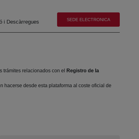
(abre en nueva ventana)
SEDE ELECTRONICA
ó i Descàrregues
s trámites relacionados con el
Registro de la
 hacerse desde esta plataforma al coste oficial de