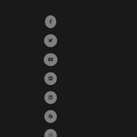
Ir a facebook (abre en ventana nueva)
Ir a twitter (abre en ventana nueva)
Ir a YouTube (abre en ventana nueva)
Ir a Flickr (abre en ventana nueva)
Ir a Linkedin (abre en ventana nueva)
Ir al Blog (abre en ventana nueva)
Ir a Instagram (abre en ventana nueva)