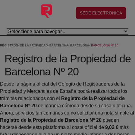
Salta al contingut principal
(abre en nueva ventana)
SEDE ELECTRONICA
REGISTROS
DE LA PROPIEDAD
BARCELONA
BARCELONA
BARCELONA Nº 20
Registro de la Propiedad de
Barcelona Nº 20
Desde la página oficial del Colegio de Registradores de la
Propiedad y Mercantiles de España podrá realizar todos los
trámites relacionados con el
Registro de la Propiedad de
Barcelona Nº 20
de manera cómoda desde su casa u oficina.
Ahora, servicios tan comunes como solicitar una nota simple al
Registro de la Propiedad de Barcelona Nº 20
pueden
hacerse desde esta plataforma al coste oficial de
9,02 €
más
IVA y disponer de ella en un plazo medio inferior a dos horas.