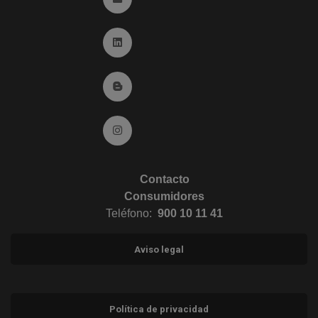
Ir a Linkedin (abre en ventana nueva)
Ir al Blog (abre en ventana nueva)
Ir a Instagram (abre en ventana nueva)
Contacto
Consumidores
Teléfono:
900 10 11 41
Aviso legal
Política de privacidad