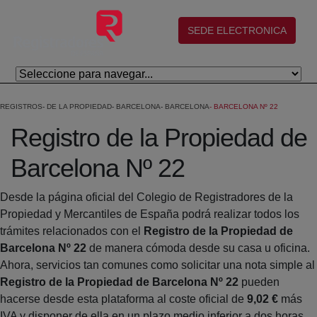
Salta al contingut principal
(abre en nueva ventana)
SEDE ELECTRONICA
REGISTROS
DE LA PROPIEDAD
BARCELONA
BARCELONA
BARCELONA Nº 22
Registro de la Propiedad de
Barcelona Nº 22
Desde la página oficial del Colegio de Registradores de la
Propiedad y Mercantiles de España podrá realizar todos los
trámites relacionados con el
Registro de la Propiedad de
Barcelona Nº 22
de manera cómoda desde su casa u oficina.
Ahora, servicios tan comunes como solicitar una nota simple al
Registro de la Propiedad de Barcelona Nº 22
pueden
hacerse desde esta plataforma al coste oficial de
9,02 €
más
IVA y disponer de ella en un plazo medio inferior a dos horas.