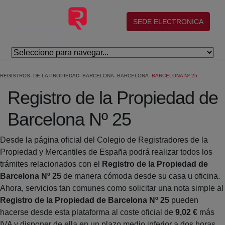
Salta al contingut principal
(abre en nueva ventana)
SEDE ELECTRONICA
REGISTROS
DE LA PROPIEDAD
BARCELONA
BARCELONA
BARCELONA Nº 25
Registro de la Propiedad de
Barcelona Nº 25
Desde la página oficial del Colegio de Registradores de la
Propiedad y Mercantiles de España podrá realizar todos los
trámites relacionados con el
Registro de la Propiedad de
Barcelona Nº 25
de manera cómoda desde su casa u oficina.
Ahora, servicios tan comunes como solicitar una nota simple al
Registro de la Propiedad de Barcelona Nº 25
pueden
hacerse desde esta plataforma al coste oficial de
9,02 €
más
IVA y disponer de ella en un plazo medio inferior a dos horas.