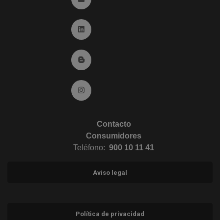
Ir a Linkedin (abre en ventana nueva)
Ir al Blog (abre en ventana nueva)
Ir a Instagram (abre en ventana nueva)
Contacto
Consumidores
Teléfono:
900 10 11 41
Aviso legal
Política de privacidad