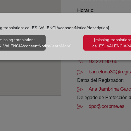
Horario:
De lunes a viernes de 0
ng translation: ca_ES_VALENCIA/consentNotice/description]
Agosto: De lunes a vier
Los días 24 y 31 de dic
missing translation:
[missing translation:
_VALENCIA/consentNotice/learnMore]
ca_ES_VALENCIA/ok
Datos de contacto:
93 221 90 66
barcelona30@regist
Datos del Registrador:
Ana Jambrina Garc
Delegado de Protección d
dpo@corpme.es