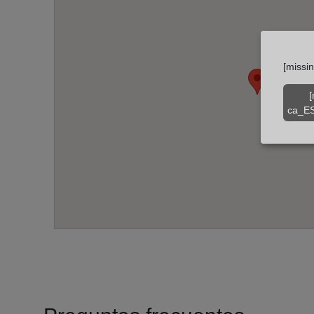
[missi
[
ca_ES