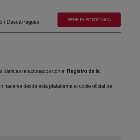
(abre en nueva ventana)
SEDE ELECTRONICA
ó i Descàrregues
s trámites relacionados con el
Registro de la
 hacerse desde esta plataforma al coste oficial de