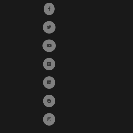
Ir a facebook (abre en ventana nueva)
Ir a twitter (abre en ventana nueva)
Ir a YouTube (abre en ventana nueva)
Ir a Flickr (abre en ventana nueva)
Ir a Linkedin (abre en ventana nueva)
Ir al Blog (abre en ventana nueva)
Ir a Instagram (abre en ventana nueva)