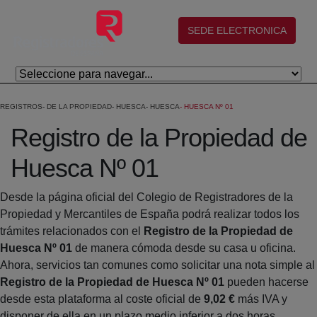
Salta al contingut principal
(abre en nueva ventana)
SEDE ELECTRONICA
REGISTROS
DE LA PROPIEDAD
HUESCA
HUESCA
HUESCA Nº 01
Registro de la Propiedad de
Huesca Nº 01
Desde la página oficial del Colegio de Registradores de la
Propiedad y Mercantiles de España podrá realizar todos los
trámites relacionados con el
Registro de la Propiedad de
Huesca Nº 01
de manera cómoda desde su casa u oficina.
Ahora, servicios tan comunes como solicitar una nota simple al
Registro de la Propiedad de Huesca Nº 01
pueden hacerse
desde esta plataforma al coste oficial de
9,02 €
más IVA y
disponer de ella en un plazo medio inferior a dos horas.