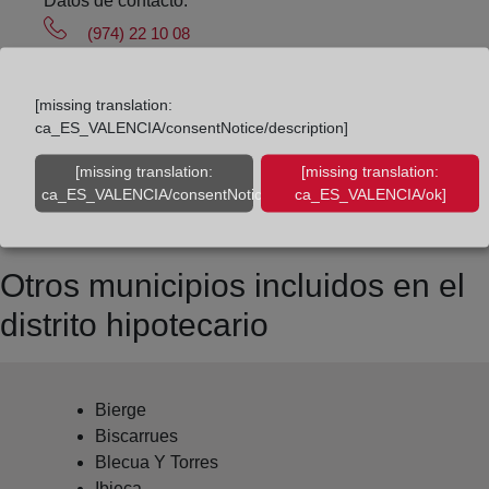
Datos de contacto:
(974) 22 10 08
huesca1@registrodelapropiedad.org
Datos del Registrador:
[missing translation:
ca_ES_VALENCIA/consentNotice/description]
José Pedro Gómez Barrio
Delegado de Protección de Datos:
[missing translation:
[missing translation:
ca_ES_VALENCIA/consentNotice/learnMore]
ca_ES_VALENCIA/ok]
dpo@corpme.es
Otros municipios incluidos en el
distrito hipotecario
Bierge
Biscarrues
Blecua Y Torres
Ibieca