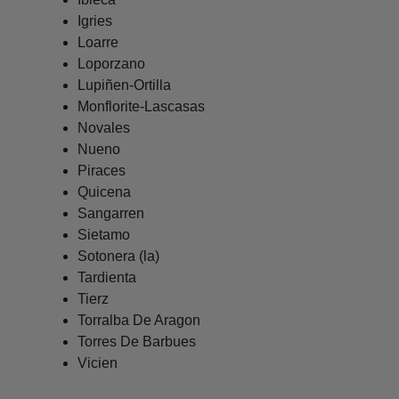
Igries
Loarre
Loporzano
Lupiñen-Ortilla
Monflorite-Lascasas
Novales
Nueno
Piraces
Quicena
Sangarren
Sietamo
Sotonera (la)
Tardienta
Tierz
Torralba De Aragon
Torres De Barbues
Vicien