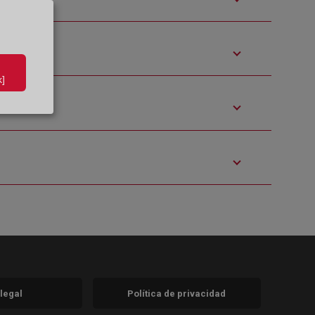
]
 legal
Política de privacidad
a)
nueva)