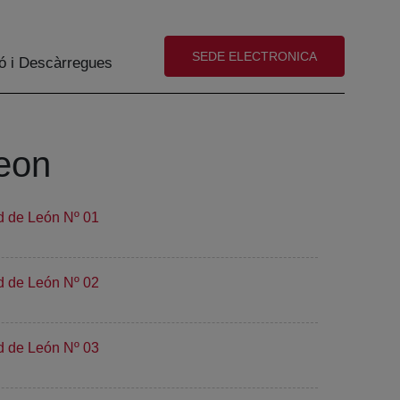
(abre en nueva ventana)
SEDE ELECTRONICA
ó i Descàrregues
Leon
d de León Nº 01
d de León Nº 02
d de León Nº 03