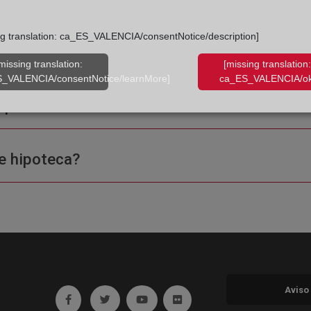
ng translation: ca_ES_VALENCIA/consentNotice/description]
missing translation:
[missing translation:
_VALENCIA/consentNotice/learnMore]
ca_ES_VALENCIA/ok
ple o una certificación?
e hipoteca?
Aviso
Ir a facebook (abre en ventana nueva)
Ir a twitter (abre en ventana nueva)
Ir a YouTube (abre en ventana nuev
Ir a Flickr (abre en ventana 