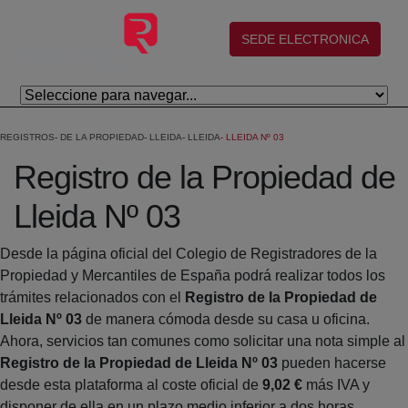
Salta al contingut principal
(abre en nueva ventana)
SEDE ELECTRONICA
REGISTROS
DE LA PROPIEDAD
LLEIDA
LLEIDA
LLEIDA Nº 03
Registro de la Propiedad de
Lleida Nº 03
Desde la página oficial del Colegio de Registradores de la
Propiedad y Mercantiles de España podrá realizar todos los
trámites relacionados con el
Registro de la Propiedad de
Lleida Nº 03
de manera cómoda desde su casa u oficina.
Ahora, servicios tan comunes como solicitar una nota simple al
Registro de la Propiedad de Lleida Nº 03
pueden hacerse
desde esta plataforma al coste oficial de
9,02 €
más IVA y
disponer de ella en un plazo medio inferior a dos horas.