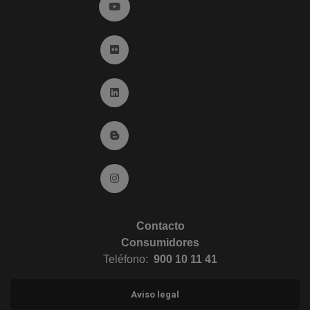
Ir a YouTube (abre en ventana nueva)
Ir a Flickr (abre en ventana nueva)
Ir a Linkedin (abre en ventana nueva)
Ir al Blog (abre en ventana nueva)
Ir a Instagram (abre en ventana nueva)
Contacto
Consumidores
Teléfono:
900 10 11 41
Aviso legal