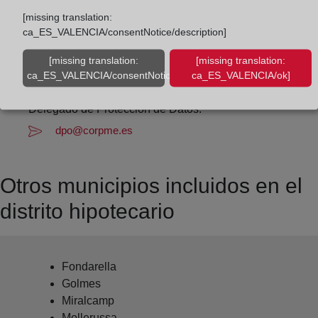
Datos de contacto:
[missing translation:
(973) 26 39 87
ca_ES_VALENCIA/consentNotice/description]
lleida3@registrodelapropiedad.org
[missing translation:
[missing translation:
Datos del Registrador:
ca_ES_VALENCIA/consentNotice/learnMore]
ca_ES_VALENCIA/ok]
M.ª José Caubet Suanzes
Delegado de Protección de Datos:
dpo@corpme.es
Otros municipios incluidos en el
distrito hipotecario
Fondarella
Golmes
Miralcamp
Mollerussa