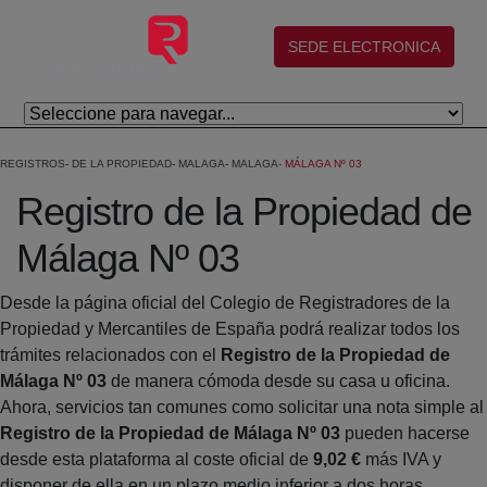
Salta al contingut principal
(abre en nueva ventana)
SEDE ELECTRONICA
REGISTROS
DE LA PROPIEDAD
MALAGA
MALAGA
MÁLAGA Nº 03
Registro de la Propiedad de
Málaga Nº 03
Desde la página oficial del Colegio de Registradores de la
Propiedad y Mercantiles de España podrá realizar todos los
trámites relacionados con el
Registro de la Propiedad de
Málaga Nº 03
de manera cómoda desde su casa u oficina.
Ahora, servicios tan comunes como solicitar una nota simple al
Registro de la Propiedad de Málaga Nº 03
pueden hacerse
desde esta plataforma al coste oficial de
9,02 €
más IVA y
disponer de ella en un plazo medio inferior a dos horas.