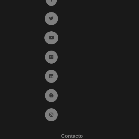
Ir a twitter (abre en ventana nueva)
Ir a YouTube (abre en ventana nueva)
Ir a Flickr (abre en ventana nueva)
Ir a Linkedin (abre en ventana nueva)
Ir al Blog (abre en ventana nueva)
Ir a Instagram (abre en ventana nueva)
Contacto